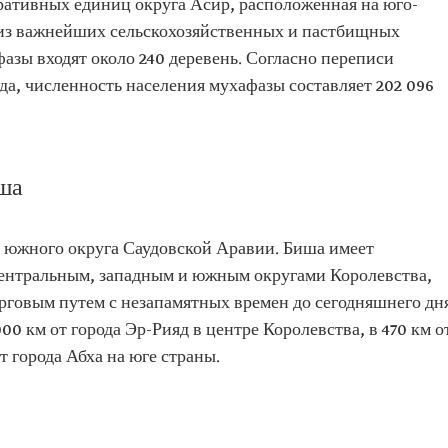
ративных единиц округа Асир, расположенная на юго-
 из важнейших сельскохозяйственных и пастбищных
фазы входят около 240 деревень. Согласно переписи
да, численность населения мухафазы составляет 202 096
ша
и южного округа Саудовской Аравии. Биша имеет
ентральным, западным и южным округами Королевства,
рговым путем с незапамятных времен до сегодняшнего дня
00 км от города Эр-Рияд в центре Королевства, в 470 км о
т города Абха на юге страны.