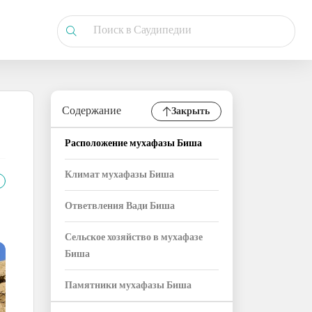
Содержание
Закрыть
Расположение мухафазы Биша
Климат мухафазы Биша
Ответвления Вади Биша
Сельское хозяйство в мухафазе
Биша
Памятники мухафазы Биша