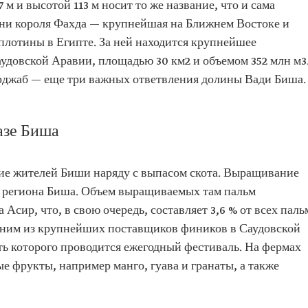
м и высотой 113 м носит то же название, что и сама
ени короля Фахда — крупнейшая на Ближнем Востоке и
плотины в Египте. За ней находится крупнейшее
удовской Аравии, площадью 30 км2 и объемом 352 млн м3
рджаб — еще три важных ответвления долины Вади Биша.
азе Биша
тие жителей Биши наряду с выпасом скота. Выращивание
ь региона Биша. Объем выращиваемых там пальм
а Асир, что, в свою очередь, составляет 3,6 % от всех паль
одним из крупнейших поставщиков фиников в Саудовской
ть которого проводится ежегодный фестиваль. На фермах
е фрукты, например манго, гуава и гранаты, а также