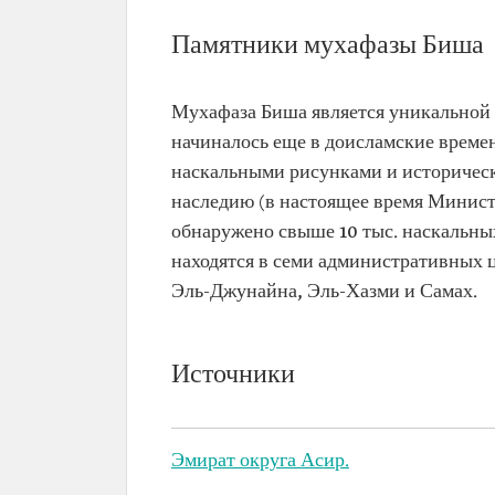
Памятники мухафазы Биша
Мухафаза Биша является уникальной с
начиналось еще в доисламские време
наскальными рисунками и историчес
наследию (в настоящее время Министе
обнаружено свыше 10 тыс. наскальных
находятся в семи административных 
Эль-Джунайна, Эль-Хазми и Самах.
Источники
Эмират округа Асир.