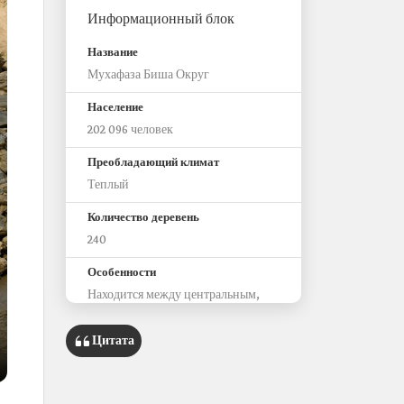
Информационный блок
Название
Мухафаза Биша Округ
Население
202 096 человек
Преобладающий климат
Теплый
Количество деревень
240
Особенности
Находится между центральным,
восточным и южным округами
Здесь обнаружены древние
Цитата
надписи, относящиеся к
доисламскому периоду
Здесь расположена дамба Короля