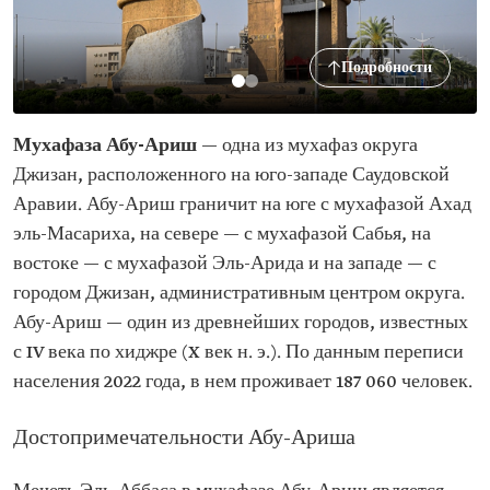
Подробности
Мухафаза Абу-Ариш
— одна из мухафаз округа
Джизан, расположенного на юго-западе Саудовской
Аравии. Абу-Ариш граничит на юге с мухафазой Ахад
эль-Масариха, на севере — с мухафазой Сабья, на
востоке — с мухафазой Эль-Арида и на западе — с
городом Джизан, административным центром округа.
Абу-Ариш — один из древнейших городов, известных
с IV века по хиджре (X век н. э.). По данным переписи
населения 2022 года, в нем проживает 187 060 человек.
Достопримечательности Абу-Ариша