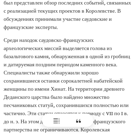
был представлен обзор последних событий, связанных
с реализацией текущих проектов в Королевстве. В
обсуждениях принимали участие саудовские и
французские эксперты.
Среди находок саудовско-французских
археологических миссий выделяется голова из
базальтового камня, обнаруженная в одной из гробниц
и датируемая поздним периодом каменного века.
Специалисты также обнаружили хорошо
сохранившиеся останки сорокалетней набатейской
женщины по имени Хинат. На территории древнего
Деданского царства было найдено множество
песчаниковых статуй, сохранившихся полностью или
частично. Эти статуи относятся к периоду с VII по I в.
до н. э. На этом достижения саудовско-французского
партнерства не ограничиваются. Королевская