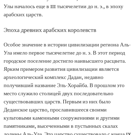
Улы началось еще в III тысячелетии до н. э., в эпоху
арабских царств.
Эпоха древних арабских королевств
Особое значение в истории цивилизации региона Аль-
Ула имело первое тысячелетие до н. э. В этот период
городское поселение достигло наивысшего расцвета.
Ярким примером развития цивилизации является
археологический комплекс Дадан, недавно
получивший название Эль-Хорайба. В прошлом это
место служило столицей двух последовательно
существовавших царств. Первым из них было
Деданское царство, прославившееся своими
культовыми каменными сооружениями и другими
памятниками, высеченными в пустынных скалах
долины Аль-Ула. Это царство существовало с конца IX