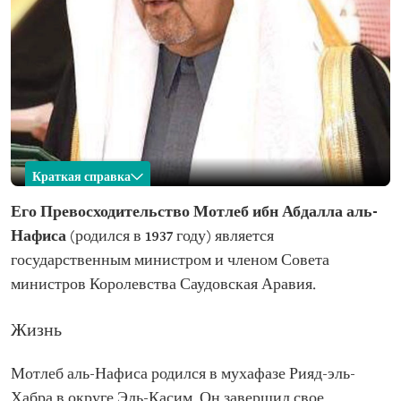
Краткая справка
Мотлеб аль-Нафиса
Его Превосходительство Мотлеб ибн Абдалла аль-
Нафиса
(родился в 1937 году) является
Имя
Мотлеб ибн Абдалла аль-Нафиса Год рождения
государственным министром и членом Совета
Место рождения
Мухафаза Рияд-эль-Хабра, округ Эль-Касим
министров Королевства Саудовская Аравия.
Занимаемый
Государственный министр и член Совета
пост
министров
Жизнь
Предыдущие
Председатель Экспертного бюро
должности
Юридический советник при Совете министров
Мотлеб аль-Нафиса родился в мухафазе Рияд-эль-
Образование
Степень бакалавра права, Каирский
Хабра в округе Эль-Касим. Он завершил свое
университет