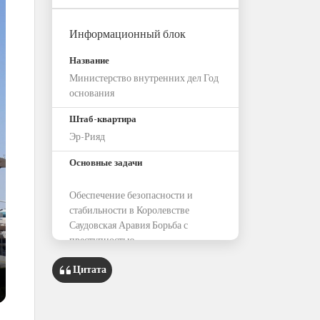
Информационный блок
Название
Министерство внутренних дел Год
основания
Штаб-квартира
Эр-Рияд
Основные задачи
Обеспечение безопасности и
стабильности в Королевстве
Саудовская Аравия Борьба с
преступностью
Зависимые структуры
Цитата
Главное управление общественной
безопасности Главное управление