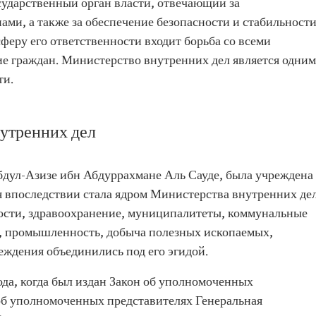
сударственный орган власти, отвечающий за
ми, а также за обеспечение безопасности и стабильност
сферу его ответственности входит борьба со всеми
е граждан. Министерство внутренних дел является одним
ти.
утренних дел
Абдул-Азизе ибн Абдуррахмане Аль Сауде, была учреждена
я впоследствии стала ядром Министерства внутренних дел
ости, здравоохранение, муниципалитеты, коммунальные
во, промышленность, добыча полезных ископаемых,
реждения объединились под его эгидой.
года, когда был издан Закон об уполномоченных
 об уполномоченных представителях Генеральная