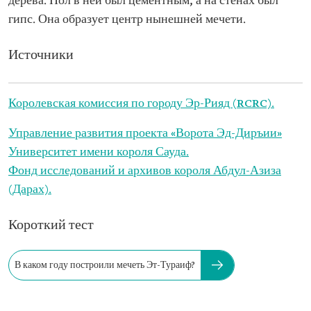
дерева. Пол в ней был цементным, а на стенах был
гипс. Она образует центр нынешней мечети.
Источники
Королевская комиссия по городу Эр-Рияд (RCRC).
Управление развития проекта «Ворота Эд-Диръии»
Университет имени короля Сауда.
Фонд исследований и архивов короля Абдул-Азиза
(Дарах).
Короткий тест
В каком году построили мечеть Эт-Тураиф?