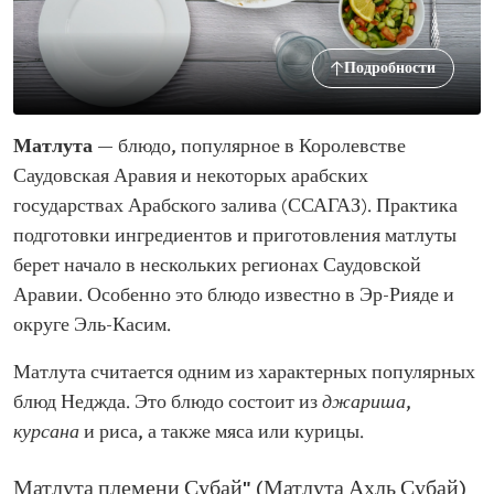
Подробности
Матлута
— блюдо, популярное в Королевстве
Саудовская Аравия и некоторых арабских
государствах Арабского залива (ССАГАЗ). Практика
подготовки ингредиентов и приготовления матлуты
берет начало в нескольких регионах Саудовской
Аравии. Особенно это блюдо известно в Эр-Рияде и
округе Эль-Касим.
Матлута считается одним из характерных популярных
блюд Неджда. Это блюдо состоит из
джариша
,
курсана
и риса, а также мяса или курицы.
Матлута племени Субай" (Матлута Ахль Субай)