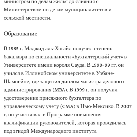
министром по делам жилья до слияния с
Профессиональная
Министерством по делам муниципалитетов и
деятельность
Заместитель финансового директора Агентства
сельской местности.
денежного обращения Саудовской Аравии
(прежнее название) Управляющий директор и
генеральный директор RAFAL Real Estate
Образование
Development Co.
Членство в
В 1985 г. Маджид аль-Хогайл получил степень
организациях
Председатель совета директоров Фонда
бакалавра по специальности «Бухгалтерский учет» в
развития недвижимости Член совета директоров
проекта «Неом»
Университете имени короля Сауда. В 1998–99 гг. он
Член совета директоров инвестиционной
учился в Иллинойском университете в Урбане-
компании Qiddiya
Член совета директоров компании Red Sea
Шампейне, где защитил диплом магистра делового
Development Co.
администрирования (MBA). В 1999 г. он получил
удостоверение присяжного бухгалтера по
управленческому учету (CMA) в Нью-Мексико. В 2007
г. он участвовал в Программе повышения
квалификации руководителей, которая проводилась
под эгидой Международного института