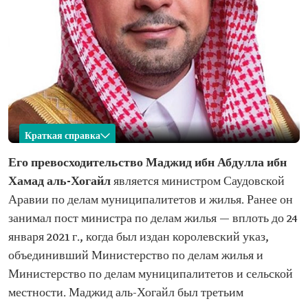
Краткая справка
Маджид аль-Хогайл
Его превосходительство Маджид ибн Абдулла ибн
Хамад аль-Хогайл
является министром Саудовской
Имя
Маджид ибн Абдулла аль-Хогайл Текущая
должность
Аравии по делам муниципалитетов и жилья. Ранее он
занимал пост министра по делам жилья — вплоть до 24
Год назначения
2021 г.
на должность
января 2021 г., когда был издан королевский указ,
Образование
объединивший Министерство по делам жилья и
Степень бакалавра по специальности
Министерство по делам муниципалитетов и сельской
«Бухгалтерский учет», Университет имени
короля Сауда Степень магистра делового
местности. Маджид аль-Хогайл был третьим
администрирования, Иллинойский университет