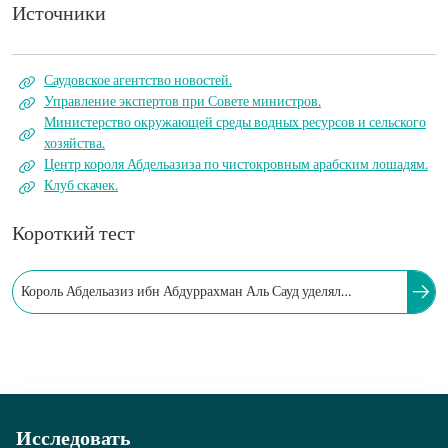
Источники
Саудовское агентство новостей.
Управление экспертов при Совете министров.
Министерство окружающей среды водных ресурсов и сельского
хозяйства.
Центр короля Абдельазиза по чистокровным арабским лошадям.
Клуб скачек.
Короткий тест
Король Абдельазиз ибн Абдуррахман Аль Сауд уделял
внимание лошадям и владел одной из крупнейших конюшен
на Аравийском полуострове.
Исследовать