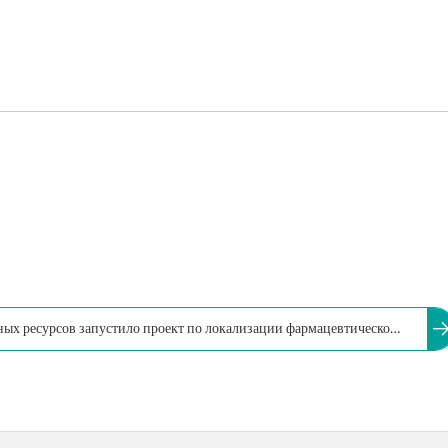
х ресурсов запустило проект по локализации фармацевтической
ый на содействие укреплению национальной фармацевтической и