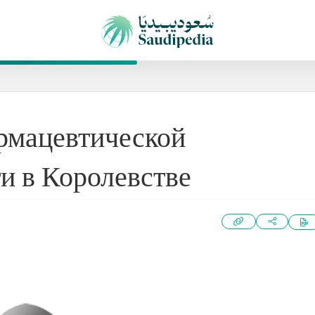
рмацевтической
 в Королевстве