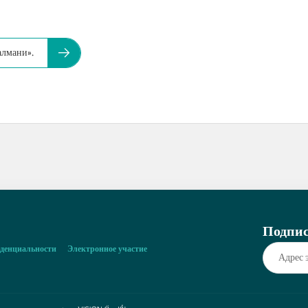
алмани».
Подпис
денциальности
Электронное участие