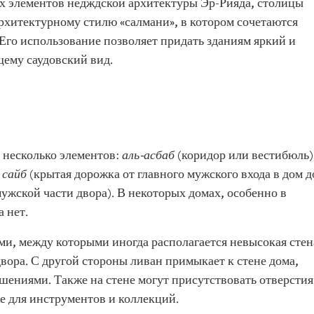
ых элементов недждской архитектуры Эр-Рияда, столицы
рхитектурному стилю «салмани», в котором сочетаются
Его использование позволяет придать зданиям яркий и
щему саудовский вид.
 несколько элементов:
аль-асбаб
(коридор или вестибюль)
и
сайб
(крытая дорожка от главного мужского входа в дом д
ужской части двора). В некоторых домах, особенно в
а нет.
и, между которыми иногда располагается невысокая стен
двора. С другой стороны ливан примыкает к стене дома,
ениями. Также на стене могут присутствовать отверстия
же для инструментов и коллекций.