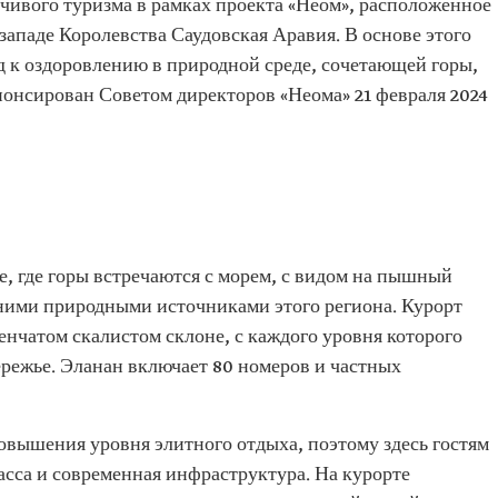
чивого туризма в рамках проекта «Неом», расположенное
-западе Королевства Саудовская Аравия. В основе этого
д к оздоровлению в природной среде, сочетающей горы,
нонсирован Советом директоров «Неома» 21 февраля 2024
, где горы встречаются с морем, с видом на пышный
вними природными источниками этого региона. Курорт
енчатом скалистом склоне, с каждого уровня которого
режье. Эланан включает 80 номеров и частных
овышения уровня элитного отдыха, поэтому здесь гостям
асса и современная инфраструктура. На курорте