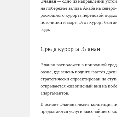
Эланан
— одно из направлений устой
на побережье залива Акаба на северо
роскошного курорта передовой подхо
источники и море. Этот курорт был а
года.
Среда курорта Эланан
Эланан расположен в природной среде
оазис, где зелень подпитывается дре
стратегически спроектирован на ступ
открывается живописный вид на побе
апартаментов.
В основе Эланана лежит концепция п
предлагаются услуги высочайшего кл