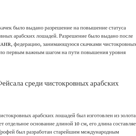
 скачек было выдано разрешение на повышение статуса
овных арабских лошадей. Разрешение было выдано после
 IFAHR, федерацию, занимающуюся скачками чистокровны
тало первым важным шагом на пути повышения уровня
Фейсала среди чистокровных арабских
чистокровных арабских лошадей был изготовлен из золота
т отдельное основание длиной 10 см, его длина составляе
. Трофей был разработан старейшим международным