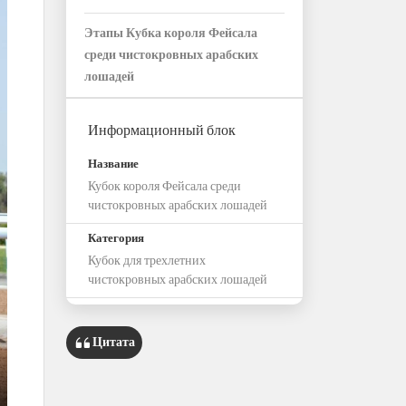
Этапы Кубка короля Фейсала
среди чистокровных арабских
лошадей
Информационный блок
Название
Кубок короля Фейсала среди
чистокровных арабских лошадей
Категория
Кубок для трехлетних
чистокровных арабских лошадей
Год проведения первого сезона
2021 г.
Цитата
Место проведения
Площадь короля Халида в Эль-