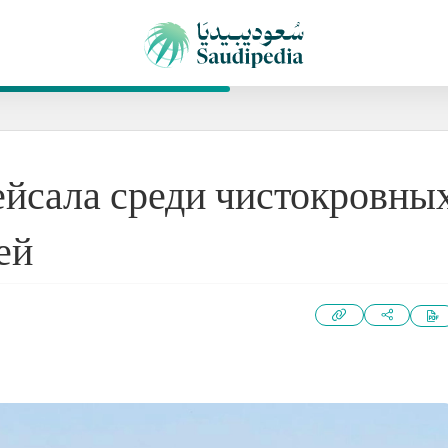
ейсала среди чистокровны
ей