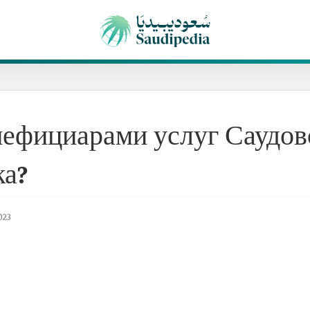
нефициарами услуг Саудов
ка?
023