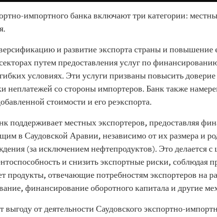
ортно-импортного банка включают три категории: местн
я.
иверсификацию и развитие экспорта страны и повышение 
секторах путем предоставления услуг по финансированию 
гибких условиях. Эти услуги призваны повысить доверие 
ки неплатежей со стороны импортеров. Банк также намере
добавленной стоимости и его реэкспорта.
к поддерживает местных экспортеров, предоставляя фин
им в Саудовской Аравии, независимо от их размера и ро
ждения (за исключением нефтепродуктов). Это делается 
нтоспособность и снизить экспортные риски, соблюдая п
ет продукты, отвечающие потребностям экспортеров на ра
вание, финансирование оборотного капитала и другие ме
выгоду от деятельности Саудовского экспортно-импортн