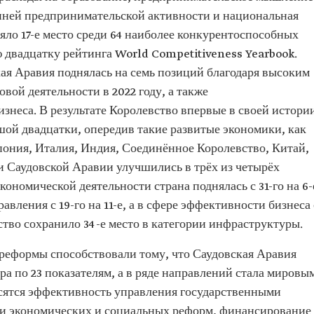
нней предпринимательской активности и национальная
няло 17-е место среди 64 наиболее конкурентоспособных
 двадцатку рейтинга World Competitiveness Yearbook.
ская Аравия поднялась на семь позиций благодаря высоким
вой деятельности в 2022 году, а также
неса. В результате Королевство впервые в своей истори
ьшой двадцатки, опередив такие развитые экономики, как
ония, Италия, Индия, Соединённое Королевство, Китай,
и Саудовской Аравии улучшились в трёх из четырёх
кономической деятельности страна поднялась с 31-го на 6-
авления с 19-го на 11-е, а в сфере эффективности бизнеса 
вство сохранило 34-е место в категории инфраструктуры.
реформы способствовали тому, что Саудовская Аравия
ра по 23 показателям, а в ряде направлений стала мировы
сятся эффективность управления государственными
и экономических и социальных реформ, финансирование