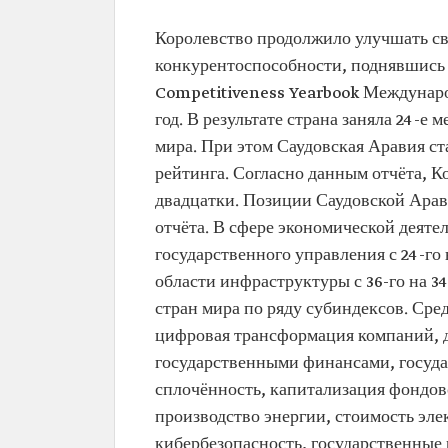
Королевство продолжило улучшать с
конкурентоспособности, поднявшись 
Competitiveness Yearbook Междунаро
год. В результате страна заняла 24-е
мира. При этом Саудовская Аравия ст
рейтинга. Согласно данным отчёта, К
двадцатки. Позиции Саудовской Арав
отчёта. В сфере экономической деятель
государственного управления с 24-го н
области инфраструктуры с 36-го на 34
стран мира по ряду субиндексов. Ср
цифровая трансформация компаний, д
государственными финансами, государ
сплочённость, капитализация фондов
производство энергии, стоимость эл
кибербезопасность, государственные