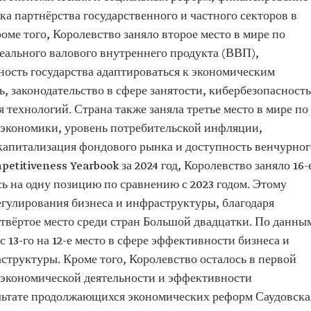
ка партнёрства государственного и частного секторов в
оме того, Королевство заняло второе место в мире по
реального валового внутреннего продукта (ВВП),
ность государства адаптироваться к экономическим
, законодательство в сфере занятости, кибербезопасность
 технологий. Страна также заняла третье место в мире по
ь экономики, уровень потребительской инфляции,
апитализация фондового рынка и доступность венчурног
etitiveness Yearbook за 2024 год, Королевство заняло 16-
сь на одну позицию по сравнению с 2023 годом. Этому
егулирования бизнеса и инфраструктуры, благодаря
етвёртое место среди стран Большой двадцатки. По данны
с 13-го на 12-е место в сфере эффективности бизнеса и
аструктуры. Кроме того, Королевство осталось в первой
м экономической деятельности и эффективности
ультате продолжающихся экономических реформ Саудовска