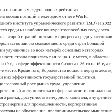
вои позиции в международных рейтингах
на восемь позиций в ежегодном отчёте World
дного института управленческого развития (IMD) за 2022
 место среди 63 наиболее конкурентоспособных государств
ала второй страной по темпам прогресса среди участнико
оролевство заняло седьмое место среди стран Большой
ии улучшились во всех четырёх основных категориях
ности страна поднялась с 48-го на 31-е место, в области
а 19-е, в сфере эффективности бизнеса с 26-го на 16-е, а в
-е место. Кроме того, Королевство вошло в первую десятк
еди них эффективность государственной политики,
олгосрочный рост рынка труда, управление
ственный долг, политика в сфере занятости, социальная
ого рынка, доступность венчурного капитала, внутреннее
ектроэнергии для промышленности, корпоративная
 расходы на образование, предпринимательское мышление