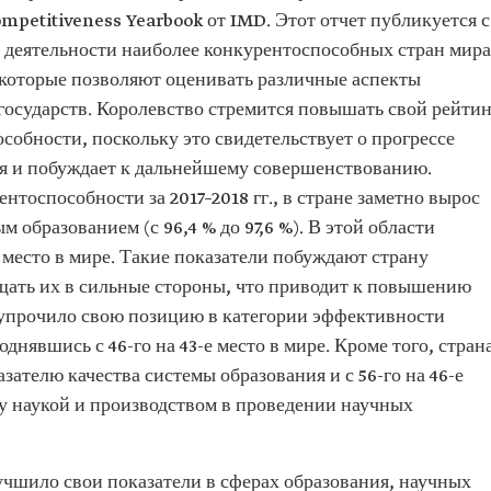
mpetitiveness Yearbook от IMD. Этот отчет публикуется с
и деятельности наиболее конкурентоспособных стран мира
 которые позволяют оценивать различные аспекты
государств. Королевство стремится повышать свой рейтин
собности, поскольку это свидетельствует о прогрессе
ия и побуждает к дальнейшему совершенствованию.
нтоспособности за 2017–2018 гг., в стране заметно вырос
образованием (с 96,4 % до 97,6 %). В этой области
е место в мире. Такие показатели побуждают страну
ащать их в сильные стороны, что приводит к повышению
о упрочило свою позицию в категории эффективности
днявшись с 46-го на 43-е место в мире. Кроме того, стран
казателю качества системы образования и с 56-го на 46-е
ду наукой и производством в проведении научных
лучшило свои показатели в сферах образования, научных