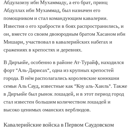
Абдулазизу ибн Мухаммаду, а его брат, принц
Абдуллах ибн Мухаммад, был назначен его
помощником и стал командующим кавалерии.
Известия о его храбрости в боях распространились, и
он, вместе со своим двоюродным братом Хасаном ибн
Мишари, участвовал в кавалерийских набегах и
сражениях в крепостях и деревнях.
В Диръийе, особенно в районе Ат-Турайф, находился
форт "Аль-Дариcах", одна из крупных крепостей
города. В нём располагались королевские конюшни
семьи Аль Сауд, известные как "Коу аль-Хаиль". Также
в Диръийе был рынок лошадей, и в этот период город
стал известен большим количеством лошадей и
высоко ценимых оманских верблюдов.
Кавалерийские войска в Первом Саудовском