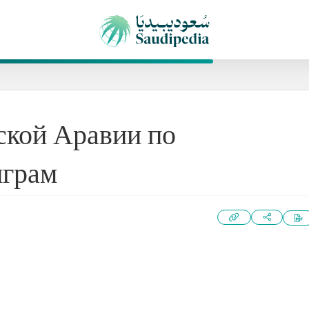
ской Аравии по
играм