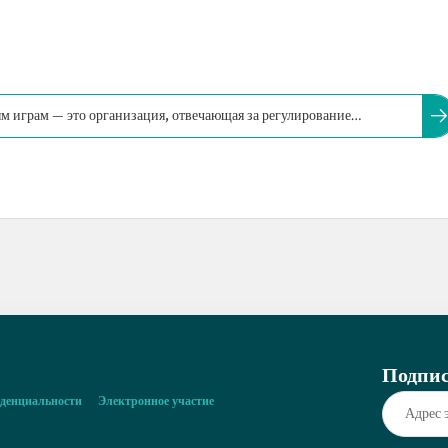
 играм — это организация, отвечающая за регулирование
адзор за ними в Королевстве Саудовская Аравия.
Подпис
денциальности
Электронное участие