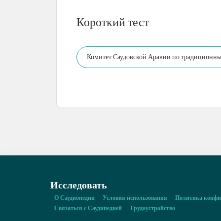
Короткий тест
Комитет Саудовской Аравии по традиционным
традиционных игр и видов спорта, а также н
Исследовать
О Саудиопедии
Условия использования
Политика конфи
Связаться с Саудипедией
Трудоустройство