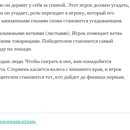
ю он держит у себя за спиной. Этот игрок должен угадать,
и он угадает, роль переходит к игроку, который его
с завязанными глазами снова становится угадывающим.
пальмовыми ветвями (листьями). Игрок помещает ветвь
своими товарищами. Победителем становится самый
зду на лошади.
лодые люди. Чтобы сыграть в нее, вам понадобится
а. Стержень касается колеса с внешнего края, и игрок
едителем становится тот, кто дойдет до финиша первым.
иционным играм.