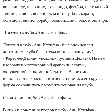
разными видами спорта, включая бадминтон, езду на
велосипеде, плавание, тхэквондо, футбол, настольный
теннис, сквош, волейбол, мини-футбол, каратэ,
большой теннис, борьбу, бодибилдинг, бокс и бильярд.
Логотип клуба «Аль-Иттифак»
Логотип клуба «Аль-Иттифак» был вдохновлен
логотипом клуба был отсылает к логотипу клуба
«Фарес-эд-Дехна» («всадник пустыни Дехна»). На нем
изображен чистокровный арабский скакун,
окруженной венками победителя. В логотипе
используются красный и зеленый цвета, а его круглая
форма сохранилась с момента основания клуба.
Стратегия клуба «Аль-Иттифак»
В 2020 г. совет директоров клуба «Аль-Иттифак»