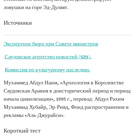
ловушки на горе Эд-Дуляят.
Источники
Экспертное бюро при Совете министров
.
Саудовское агентство новостей (SPA).
Комиссия по культурному наследию.
Мухаммед Абдул Наим, «Археология в Королевстве
Саудовская Аравия в доисторический период и период
начала цивилизации», 1995 г., перевод: Абдул Рахим
Мухаммад Хубайр, Эр-Рияд, Фонд распространения и
рекламы «Аль-Джурайси».
Короткий тест