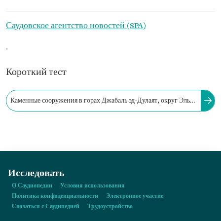
Саудовское агентство новостей (SPA)
.
Короткий тест
Каменные сооружения в горах Джабаль эд-Дулаят, округ Эль-
Джауф, являются одними из самых древних каменных
построек, возведенных человеком.
Исследовать
О Саудиопедии
Условия использования
Политика конфиденциальности
Электронное участие
Связаться с Саудипедией
Трудоустройство