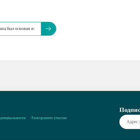
на был основан в:
Подпис
денциальности
Электронное участие