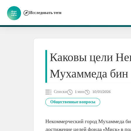
Исследовать теги
Каковы цели Не
Мухаммеда бин
Списки
1 мин
10/03/2026
Общественные вопросы
Некоммерческий город Мухаммеда бин
достижение целей фонда «Миск» в по