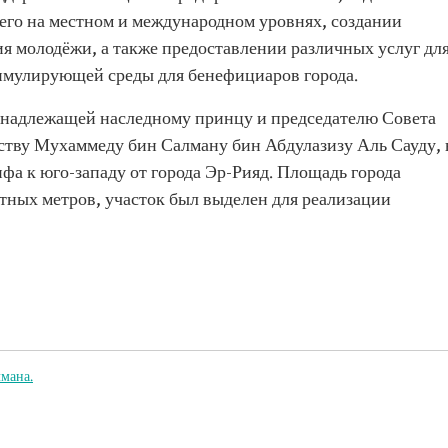
щего на местном и международном уровнях, создании
я молодёжи, а также предоставлении различных услуг дл
имулирующей среды для бенефициаров города.
инадлежащей наследному принцу и председателю Совета
тву Мухаммеду бин Салману бин Абдулазизу Аль Сауду, 
а к юго-западу от города Эр-Рияд. Площадь города
атных метров, участок был выделен для реализации
мана.