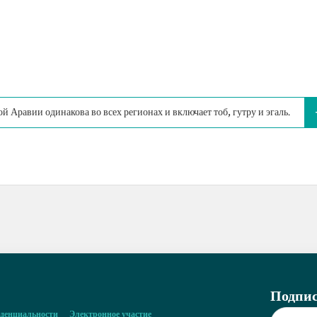
 Аравии одинакова во всех регионах и включает тоб, гутру и эгаль.
Подпис
денциальности
Электронное участие