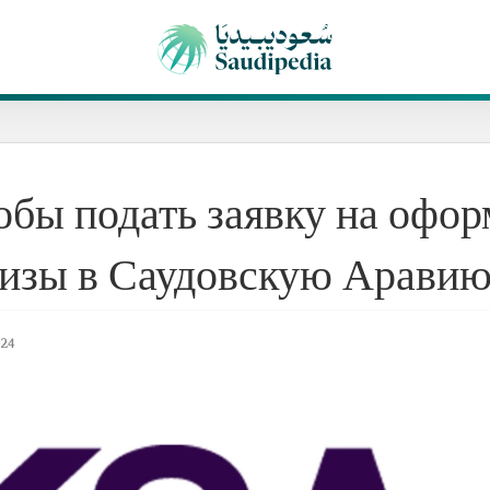
обы подать заявку на офо
визы в Саудовскую Аравию
024