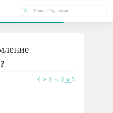
рмление
?