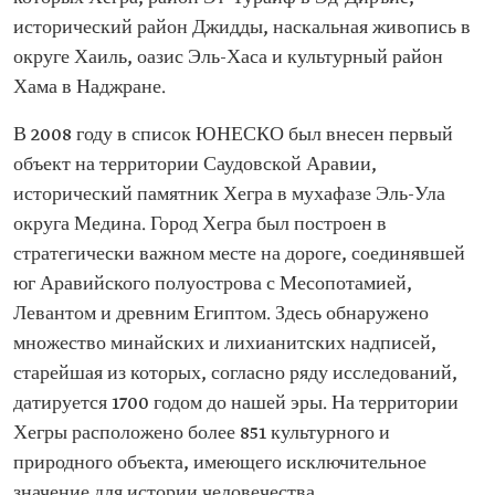
исторический район Джидды, наскальная живопись в
округе Хаиль, оазис Эль-Хаса и культурный район
Хама в Наджране.
В 2008 году в список ЮНЕСКО был внесен первый
объект на территории Саудовской Аравии,
исторический памятник Хегра в мухафазе Эль-Ула
округа Медина. Город Хегра был построен в
стратегически важном месте на дороге, соединявшей
юг Аравийского полуострова с Месопотамией,
Левантом и древним Египтом. Здесь обнаружено
множество минайских и лихианитских надписей,
старейшая из которых, согласно ряду исследований,
датируется 1700 годом до нашей эры. На территории
Хегры расположено более 851 культурного и
природного объекта, имеющего исключительное
значение для истории человечества.