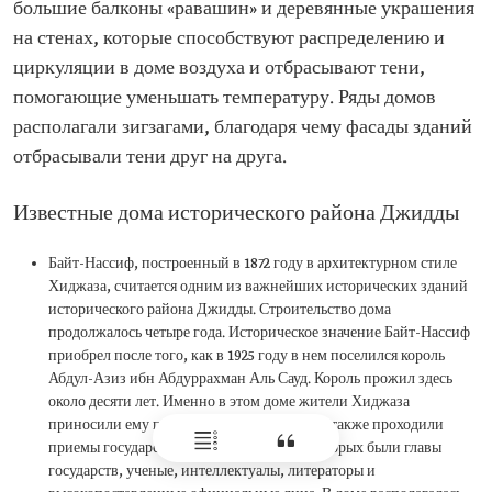
большие балконы «равашин» и деревянные украшения
на стенах, которые способствуют распределению и
циркуляции в доме воздуха и отбрасывают тени,
помогающие уменьшать температуру. Ряды домов
располагали зигзагами, благодаря чему фасады зданий
отбрасывали тени друг на друга.
Известные дома исторического района Джидды
Байт-Нассиф, построенный в 1872 году в архитектурном стиле
Хиджаза, считается одним из важнейших исторических зданий
исторического района Джидды. Строительство дома
продолжалось четыре года. Историческое значение Байт-Нассиф
приобрел после того, как в 1925 году в нем поселился король
Абдул-Азиз ибн Абдуррахман Аль Сауд. Король прожил здесь
около десяти лет. Именно в этом доме жители Хиджаза
приносили ему присягу на верность. Здесь также проходили
приемы государственных гостей, среди которых были главы
государств, ученые, интеллектуалы, литераторы и