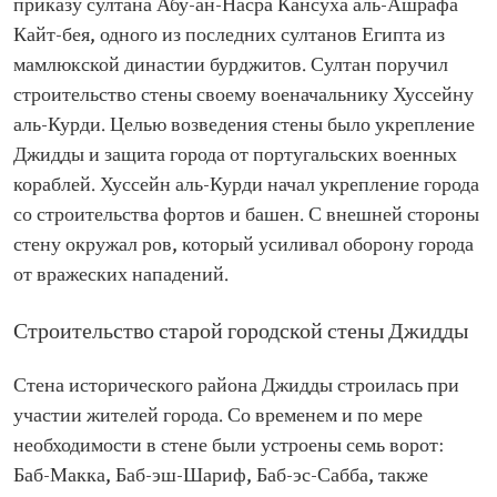
приказу султана Абу-ан-Насра Кансуха аль-Ашрафа
Кайт-бея, одного из последних султанов Египта из
мамлюкской династии бурджитов. Султан поручил
строительство стены своему военачальнику Хуссейну
аль-Курди. Целью возведения стены было укрепление
Джидды и защита города от португальских военных
кораблей. Хуссейн аль-Курди начал укрепление города
со строительства фортов и башен. С внешней стороны
стену окружал ров, который усиливал оборону города
от вражеских нападений.
Строительство старой городской стены Джидды
Стена исторического района Джидды строилась при
участии жителей города. Со временем и по мере
необходимости в стене были устроены семь ворот:
Баб-Макка, Баб-эш-Шариф, Баб-эс-Сабба, также