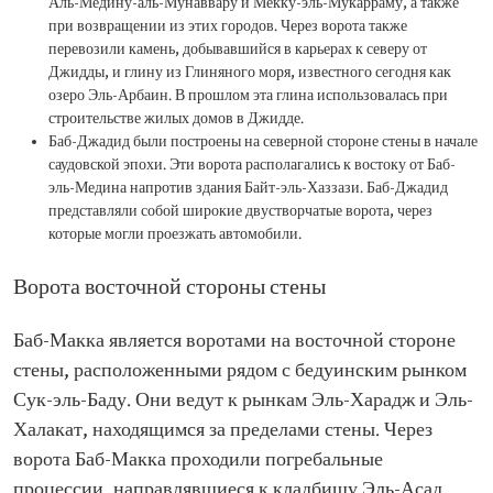
Аль-Медину-аль-Мунаввару и Мекку-эль-Мукарраму, а также
при возвращении из этих городов. Через ворота также
перевозили камень, добывавшийся в карьерах к северу от
Джидды, и глину из Глиняного моря, известного сегодня как
озеро Эль-Арбаин. В прошлом эта глина использовалась при
строительстве жилых домов в Джидде.
Баб-Джадид были построены на северной стороне стены в начале
саудовской эпохи. Эти ворота располагались к востоку от Баб-
эль-Медина напротив здания Байт-эль-Хаззази. Баб-Джадид
представляли собой широкие двустворчатые ворота, через
которые могли проезжать автомобили.
Ворота восточной стороны стены
Баб-Макка является воротами на восточной стороне
стены, расположенными рядом с бедуинским рынком
Сук-эль-Баду. Они ведут к рынкам Эль-Харадж и Эль-
Халакат, находящимся за пределами стены. Через
ворота Баб-Макка проходили погребальные
процессии, направлявшиеся к кладбищу Эль-Асад,