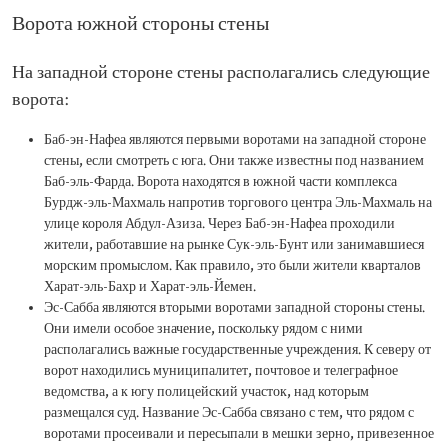
Ворота южной стороны стены
На западной стороне стены располагались следующие
ворота:
Баб-эн-Нафеа являются первыми воротами на западной стороне
стены, если смотреть с юга. Они также известны под названием
Баб-эль-Фарда. Ворота находятся в южной части комплекса
Бурдж-эль-Махмаль напротив торгового центра Эль-Махмаль на
улице короля Абдул-Азиза. Через Баб-эн-Нафеа проходили
жители, работавшие на рынке Сук-эль-Бунт или занимавшиеся
морским промыслом. Как правило, это были жители кварталов
Харат-эль-Бахр и Харат-эль-Йемен.
Эс-Сабба являются вторыми воротами западной стороны стены.
Они имели особое значение, поскольку рядом с ними
располагались важные государственные учреждения. К северу от
ворот находились муниципалитет, почтовое и телеграфное
ведомства, а к югу полицейский участок, над которым
размещался суд. Название Эс-Сабба связано с тем, что рядом с
воротами просеивали и пересыпали в мешки зерно, привезенное