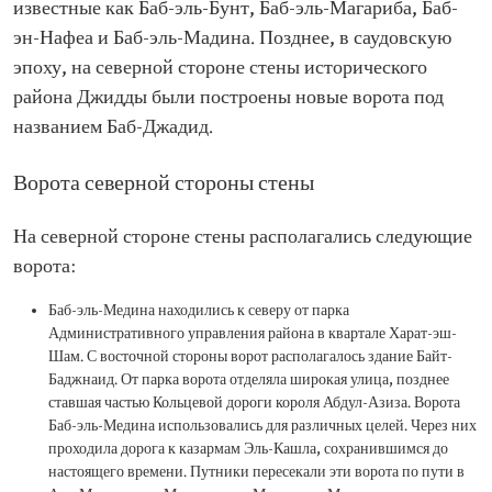
известные как Баб-эль-Бунт, Баб-эль-Магариба, Баб-
эн-Нафеа и Баб-эль-Мадина. Позднее, в саудовскую
эпоху, на северной стороне стены исторического
района Джидды были построены новые ворота под
названием Баб-Джадид.
Ворота северной стороны стены
На северной стороне стены располагались следующие
ворота:
Баб-эль-Медина находились к северу от парка
Административного управления района в квартале Харат-эш-
Шам. С восточной стороны ворот располагалось здание Байт-
Баджнаид. От парка ворота отделяла широкая улица, позднее
ставшая частью Кольцевой дороги короля Абдул-Азиза. Ворота
Баб-эль-Медина использовались для различных целей. Через них
проходила дорога к казармам Эль-Кашла, сохранившимся до
настоящего времени. Путники пересекали эти ворота по пути в