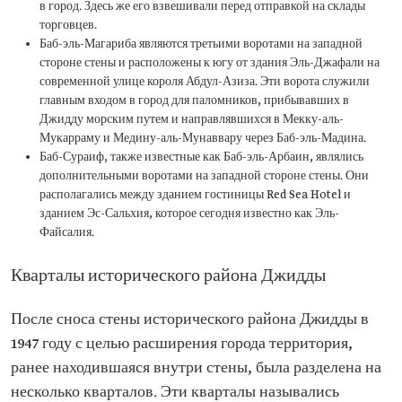
в город. Здесь же его взвешивали перед отправкой на склады
торговцев.
Баб-эль-Магариба являются третьими воротами на западной
стороне стены и расположены к югу от здания Эль-Джафали на
современной улице короля Абдул-Азиза. Эти ворота служили
главным входом в город для паломников, прибывавших в
Джидду морским путем и направлявшихся в Мекку-аль-
Мукарраму и Медину-аль-Мунаввару через Баб-эль-Мадина.
Баб-Сураиф, также известные как Баб-эль-Арбаин, являлись
дополнительными воротами на западной стороне стены. Они
располагались между зданием гостиницы Red Sea Hotel и
зданием Эс-Сальхия, которое сегодня известно как Эль-
Файсалия.
Кварталы исторического района Джидды
После сноса стены исторического района Джидды в
1947 году с целью расширения города территория,
ранее находившаяся внутри стены, была разделена на
несколько кварталов. Эти кварталы назывались