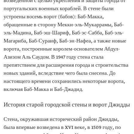
возведенной с целью укрепления и защиты города от
португальских военных кораблей. В стене были
устроены восемь ворот (бабов): Баб-Макка,
обращенные в сторону Мекки-эль-Мукаррамы, Баб-
эль-Мадина, Баб-эш-Шариф, Баб-эс-Сабба, Баб-эль-
Магариба, Баб-Сураиф, Баб-эн-Нафеа, а также новые
ворота, построенные королем-основателем Абдул-
Азизом Аль Саудом. В 1947 году стена стала
препятствием для расширения города и строительства
новых зданий, вследствие чего была снесена. До
настоящего времени сохранились некоторые ворота,
включая Баб-Макка и Баб-Джадид.
История старой городской стены и ворот Джидды
Стена, окружавшая исторический район Джидды,
была впервые возведена в XVI веке, в 1509 году, по