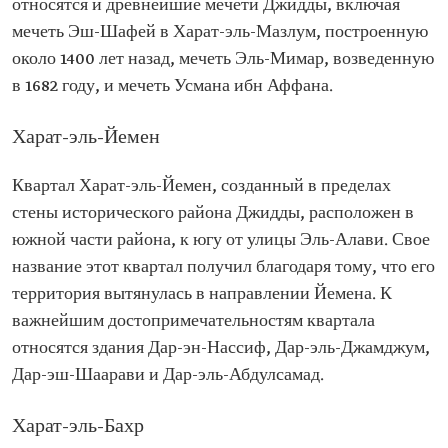
относятся и древнейшие мечети Джидды, включая
мечеть Эш-Шафей в Харат-эль-Мазлум, построенную
около 1400 лет назад, мечеть Эль-Мимар, возведенную
в 1682 году, и мечеть Усмана ибн Аффана.
Харат-эль-Йемен
Квартал Харат-эль-Йемен, созданный в пределах
стены исторического района Джидды, расположен в
южной части района, к югу от улицы Эль-Алави. Свое
название этот квартал получил благодаря тому, что его
территория вытянулась в направлении Йемена. К
важнейшим достопримечательностям квартала
относятся здания Дар-эн-Нассиф, Дар-эль-Джамджум,
Дар-эш-Шаарави и Дар-эль-Абдулсамад.
Харат-эль-Бахр