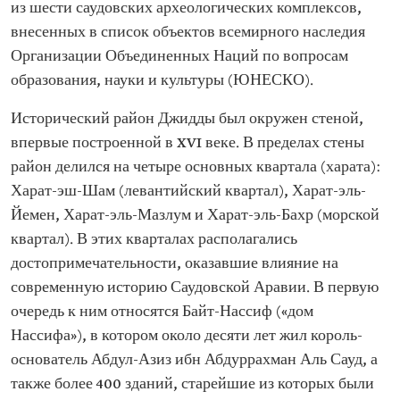
из шести саудовских археологических комплексов,
внесенных в список объектов всемирного наследия
Организации Объединенных Наций по вопросам
образования, науки и культуры (ЮНЕСКО).
Исторический район Джидды был окружен стеной,
впервые построенной в XVI веке. В пределах стены
район делился на четыре основных квартала (харата):
Харат-эш-Шам (левантийский квартал), Харат-эль-
Йемен, Харат-эль-Мазлум и Харат-эль-Бахр (морской
квартал). В этих кварталах располагались
достопримечательности, оказавшие влияние на
современную историю Саудовской Аравии. В первую
очередь к ним относятся Байт-Нассиф («дом
Нассифа»), в котором около десяти лет жил король-
основатель Абдул-Азиз ибн Абдуррахман Аль Сауд, а
также более 400 зданий, старейшие из которых были