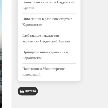
Венчурный капитал в Саудовской
Аравии
Инвестиции в развитие спорта в
Королевстве
Глобальные показатели
экономики Саудовской Аравии
Принципы инвестирования в
Королевстве
Положение о Министерстве
инвестиций
Услуги, предоставляемые
Цитата
инвесторам в Королевстве
Инвестиционные лицензии в