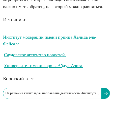
мероприятия, которые наглядно показывают, как
важно иметь образец, на который можно равняться.
Источники
Институт модерации имени принца Халида эль-
Фейсала.
Саудовское агентство новостей.
Университет имени короля Абдул-Азиза.
Короткий тест
На решение каких задач направлена деятельность Института
модерации имени принца Халида эль-Фейсала?