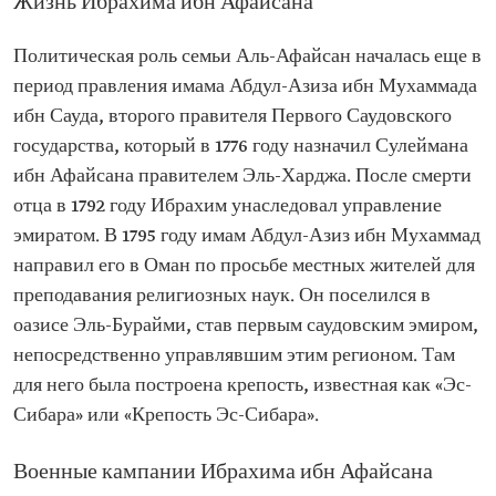
Жизнь Ибрахима ибн Афайсана
Политическая роль семьи Аль-Афайсан началась еще в
период правления имама Абдул-Азиза ибн Мухаммада
ибн Сауда, второго правителя Первого Саудовского
государства, который в 1776 году назначил Сулеймана
ибн Афайсана правителем Эль-Харджа. После смерти
отца в 1792 году Ибрахим унаследовал управление
эмиратом. В 1795 году имам Абдул-Азиз ибн Мухаммад
направил его в Оман по просьбе местных жителей для
преподавания религиозных наук. Он поселился в
оазисе Эль-Бурайми, став первым саудовским эмиром,
непосредственно управлявшим этим регионом. Там
для него была построена крепость, известная как «Эс-
Сибара» или «Крепость Эс-Сибара».
Военные кампании Ибрахима ибн Афайсана