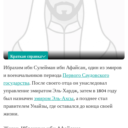
Краткая справка
Ибрахим ибн Афайсан
Ибрахим ибн Сулейман ибн Афайсан, один из эмиров
и военачальников периода
Первого Саудовского
Имя
Ибрахим ибн Афайсан
государства
. После своего отца он унаследовал
Категория
Один из эмиров и военачальников периода
управление эмиратом Эль-Хардж, затем в 1804 году
Первого Саудовского государства
был назначен
эмиром Эль-Ахсы
, а позднее стал
Дата смерти
1813
правителем Унайзы, где оставался до конца своей
жизни.