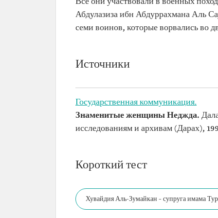
Все они участвовали в военных поход
Абдулазиза ибн Абдуррахмана Аль Сау
семи воинов, которые ворвались во 
Источники
Государственная коммуникация.
Знаменитые женщины Неджда.
Дала
исследованиям и архивам (Дарах), 19
Короткий тест
Хувайдия Аль-Зумайкан – супруга имама Тур
Саудовского государства.