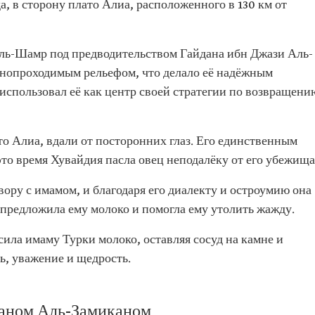
, в сторону плато Алиа, расположенного в 130 км от
аль-Хамдани
Абдуллаха
ль-Шамр под предводительством Гайдана ибн Джази Аль-
вой руки
днопроходимым рельефом, что делало её надёжным
Аль Сауда
использовал её как центр своей стратегии по возвращени
о Алиа, вдали от посторонних глаз. Его единственным
то время Хувайдия пасла овец неподалёку от его убежища
вору с имамом, и благодаря его диалекту и остроумию она
 предложила ему молоко и помогла ему утолить жажду.
ила имаму Турки молоко, оставляя сосуд на камне и
ь, уважение и щедрость.
даном Аль-Замиканом