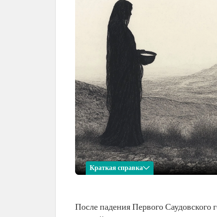
Краткая справка
Хувайдия Аль-Замикан
После падения Первого Саудовского г
Имя
Хувайдия Аль-Замикан