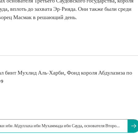
ах основателя Третьего Саудовского государства, короля
да, вплоть до захвата Эр-Рияда. Они также были среди
дворец Масмак в решающий день.
л бинт Мухлид Аль-Харби, Фонд короля Абдулазиза по
99
ки ибн Абдуллаха ибн Мухаммада ибн Сауда, основателя Второго