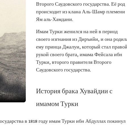
Второго Саудовского государства. Её род
происходит из клана Аль-Шамр племени
Ям аль-Хамдани.
Имам Турки женился на ней в период
своего изгнания из Диръийи, и она родил
ему принца Джалуи, который стал право
рукой своего брата, имама Фейсала ибн
Турки, второго правителя Второго
Саудовского государства.
История брака Хувайдии с
имамом Турки
осударства в 1818 году имам Турки ибн Абдуллах покинул