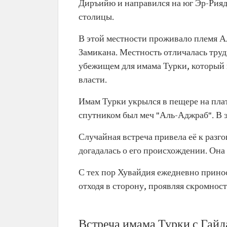
Диръийю и направился на юг Эр-Рияда
Происхождение
Аль-Шамр из племени Ям 
столицы.
Статус
Супруга имама Турки ибн 
Аль Сауда
В этой местности проживало племя А
Материнство
Мать принца Джалуи, пра
Замикана. Местность отличалась тру
имама Фейсала ибн Турки 
убежищем для имама Турки, который 
власти.
Имам Турки укрылся в пещере на плат
спутником был меч "Аль-Аджраб". В э
Случайная встреча привела её к разго
догадалась о его происхождении. Она
С тех пор Хувайдия ежедневно принос
отходя в сторону, проявляя скромност
Встреча имама Турки с Гай