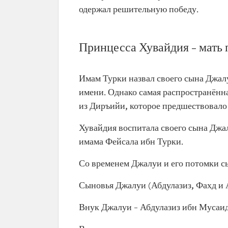
одержал решительную победу.
Принцесса Хувайдия – мать
Имам Турки назвал своего сына Джалу
имени. Однако самая распространённа
из Диръийи, которое предшествовало
Хувайдия воспитала своего сына Джал
имама Фейсала ибн Турки.
Со временем Джалуи и его потомки сы
Сыновья Джалуи (Абдулазиз, Фахд и 
Внук Джалуи – Абдулазиз ибн Мусаи