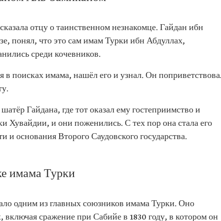
сказала отцу о таинственном незнакомце. Гайдан ибн
зе, понял, что это сам имам Турки ибн Абдуллах,
анились среди кочевников.
 в поисках имама, нашёл его и узнал. Он поприветствова
ту.
шатёр Гайдана, где тот оказал ему гостеприимство и
и Хувайдии, и они поженились. С тех пор она стала его
и и основания Второго Саудовского государства.
ке имама Турки
тало одним из главных союзников имама Турки. Оно
, включая сражение при Сабийе в 1830 году, в котором он