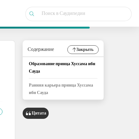
Содержание
Закрыть
Образование принца Хуссама ибн
Сауда
Ранняя карьера принца Хуссама
ибн Сауда
Цитата