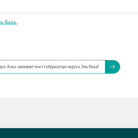
ь-Баха.
дул-Азиз занимает пост губернатора округа Эль-Баха?