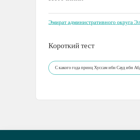
Эмират административного округа Эл
Короткий тест
С какого года принц Хуссам ибн Сауд ибн Аб