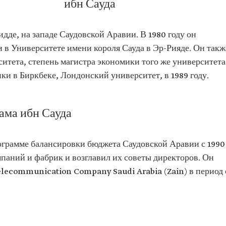
ибн Сауда
из
н Абдул-
дде, на западе Саудовской Аравии. В 1980 году он
ния
 в Университете имени короля Сауда в Эр-Рияде. Он такж
итета, степень магистра экономики того же университета
ть
ики в Биркбеке, Лондонский университет, в 1989 году.
ерситете
ама ибн Сауда
ил степень
ики в
ограмме балансировки бюджета Саудовской Аравии с 1990
омпаний и фабрик и возглавил их советы директоров. Он
elecommunication Company Saudi Arabia (Zain) в период 