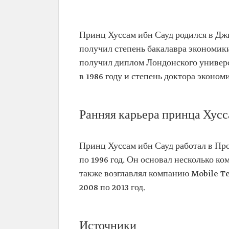
Хуссам ибн Сауд ибн Абдул-Аз
Имя
Принц Хуссам ибн Сауд иб
Принц Хуссам ибн Сауд родился в Джи
Азиз Аль Сауд Дата рожде
получил степень бакалавра экономики
1960 г.
получил диплом Лондонского универс
Место рождения
Джидда Текущая должнос
в 1986 году и степень доктора эконом
Дата назначения
2017 г.
Образование
Бакалавр экономики в Унив
Ранняя карьера принца Хусс
имени короля Сауда Получ
магистра и доктора эконом
Лондонском университете
Принц Хуссам ибн Сауд работал в Пр
по 1996 год. Он основал несколько к
также возглавлял компанию Mobile T
2008 по 2013 год.
Источники