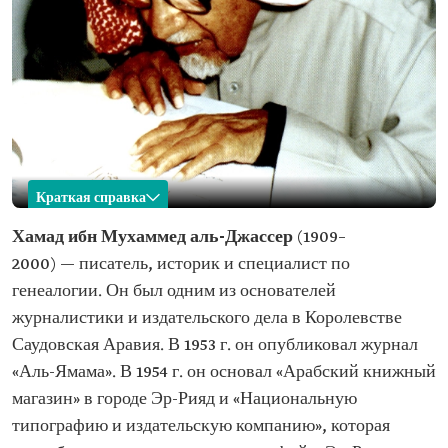
Краткая справка
Хамад аль-Джассер
Хамад ибн Мухаммед аль-Джассер
(1909–
2000) — писатель, историк и специалист по
Имя
Хамад аль-Джассер Год рождения
генеалогии. Он был одним из основателей
Место рождения
Эр-Рияд (столица)
журналистики и издательского дела в Королевстве
Год смерти
2000 г.
Саудовская Аравия. В 1953 г. он опубликовал журнал
Профессиональная
Писатель
«Аль-Ямама». В 1954 г. он основал «Арабский книжный
сфера
Историк
Специалист по генеалогии
магазин» в городе Эр-Рияд и «Национальную
типографию и издательскую компанию», которая
Достижения
Публикация журнал «Аль-Ямама» Основание
Арабского книжного магазина в городе Эр-Рияд