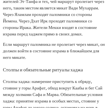
жителей Эт-Таифа и тех, чей маршрут пролегает через
него, таким местом является микат Вади Мухаррам.
Через Яламлам проходят паломники со стороны
Йемена. Через Дхат Ирк проходят паломники со
стороны Ирака. Жители Мекки входят в состояние
ихрама перед хаджем прямо в своих домах.
Если маршрут паломника не пролегает через микат, он
должен войти в состояние ихрама в ближайшем для
него микате.
Столпы и обязательные ритуалы хаджа
Столпы хаджа: намерение приступить к обряду,
стояние у горы Арафат, обход вокруг Каабы и бег Сай
между холмами Сафа и Марва. Обязательные условия
хаджа: принятие ихрама в особых местах, стояние у
горы Арафат до захода солнца, остановка на ночь в