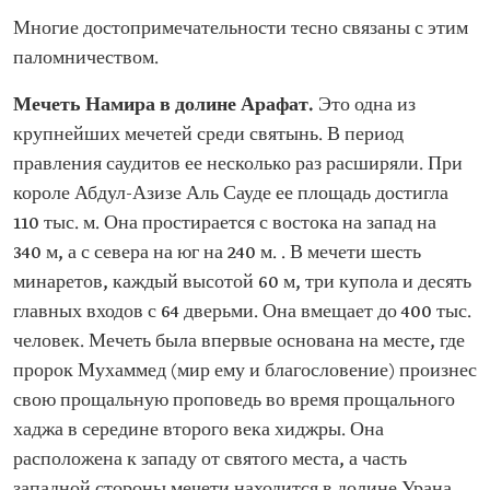
Многие достопримечательности тесно связаны с этим
паломничеством.
Мечеть Намира в долине Арафат.
Это одна из
крупнейших мечетей среди святынь. В период
правления саудитов ее несколько раз расширяли. При
короле Абдул-Азизе Аль Сауде ее площадь достигла
110 тыс. м. Она простирается с востока на запад на
340 м, а с севера на юг на 240 м. . В мечети шесть
минаретов, каждый высотой 60 м, три купола и десять
главных входов с 64 дверьми. Она вмещает до 400 тыс.
человек. Мечеть была впервые основана на месте, где
пророк Мухаммед (мир ему и благословение) произнес
свою прощальную проповедь во время прощального
хаджа в середине второго века хиджры. Она
расположена к западу от святого места, а часть
западной стороны мечети находится в долине Урана,