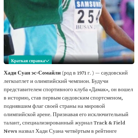
Краткая справка
Хади Суан
Хади Суан эс-Сомайли
(род в 1971 г. ) — саудовский
легкоатлет и олимпийский чемпион. Будучи
Имя
Хади Суан Описание
представителем спортивного клуба «Дамак», он вошел
Год рождения
1971
в историю, став первым саудовским спортсменом,
Достижения
Серебряная медаль на Олимпийских играх,
поднявшим флаг своей страны на мировой
проходивших в Сиднее
Золотая медаль на Азиатских играх
олимпийской арене. Признавая его исключительный
Золотая медаль на Чемпионате Азии по легкой
талант, специализированный журнал Track & Field
атлетике
Золотая медаль на Арабских играх
News назвал Хади Суана четвёртым в рейтинге
Золотая медаль на Западноазиатских играх