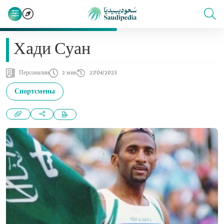
Хади Суан
Персоналии
2 мин
27/04/2023
Спортсмены