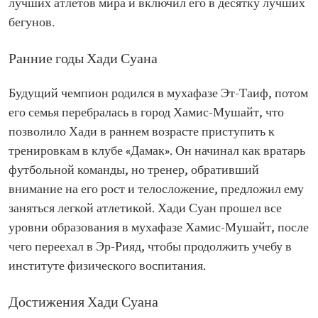
лучших атлетов мира и включил его в десятку лучших
Награды и
Признание короля Фахда ибн Абдул-Азиза
бегунов.
почести
Признание будущего короля Абдаллы ибн
Абдул-Азиза (на тот момент наследного принца)
Ранние годы Хади Суана
Медаль за выдающиеся заслуги Совета
сотрудничества стран Арабского залива
Медаль отличия Лиги арабских государств
Будущий чемпион родился в мухафазе Эт-Таиф, потом
его семья перебралась в город Хамис-Мушайт, что
позволило Хади в раннем возрасте приступить к
тренировкам в клубе «Дамак». Он начинал как вратарь
футбольной команды, но тренер, обративший
внимание на его рост и телосложение, предложил ему
заняться легкой атлетикой. Хади Суан прошел все
уровни образования в мухафазе Хамис-Мушайт, после
чего переехал в Эр-Рияд, чтобы продолжить учебу в
институте физического воспитания.
Достижения Хади Суана