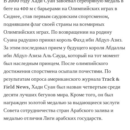
В 2000 году Хади Суан завоевал серебряную медаль в
беге на 400 м с барьерами на Олимпийских играх в
Сиднее, став первым саудовским спортсменом,
поднявшим флаг своей страны на всемирных
Олимпийских играх. По возвращении на родину
Суана радушно принял король Фахд ибн Абдул-Азиз.
За этим последовал прием у будущего короля Абдаллы
ибн Абдул-Азиза Аль Сауда, который на тот момент
был наследным принцем. После олимпийского
достижения спорстмена осыпали почестями. По
результатам опроса американского журнала Track &
Field News, Хади Суан был назван четвертым среди
десяти лучших бегунов мира. Кроме того, он был
награжден золотой медалью за выдающиеся заслуги
Совета сотрудничества стран Арабского залива и
медалью отличия Лиги арабских государств.