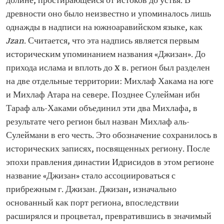
долине, простирающейся от истоков до устья. В
древности оно было неизвестно и упоминалось лишь
однажды в надписи на южноаравийском языке, как
Jzan
. Считается, что эта надпись является первым
историческим упоминанием названия «Джизан». До
прихода ислама и вплоть до X в. регион был разделен
на две отдельные территории: Михлаф Хакама на юге
и Михлаф Атара на севере. Позднее Сулейман ибн
Тараф аль-Хаками объединил эти два Михлафа, в
результате чего регион был назван Михлаф аль-
Сулеймани в его честь. Это обозначение сохранилось в
исторических записях, посвященных региону. После
эпохи правления династии Идрисидов в этом регионе
название «Джизан» стало ассоциироваться с
прибрежным г. Джизан. Джизан, изначально
основанный как порт региона, впоследствии
расширялся и процветал, превратившись в значимый