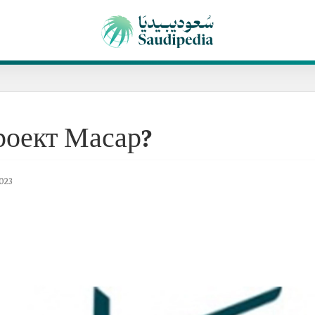
роект Масар?
023