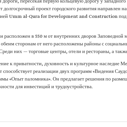
й дороги, пересекая первую кольцевую дорогу у западного
от долгосрочный проект городского развития направлен н
нией Umm al-Qura for Development and Construction под
 и расположен в 550 м от внутренних дворов Заповедной 
о обеим сторонам от него расположены районы с социал
 Среди них — торговые центры, отели и рестораны, а такж
ние к приватности, духовность и культурное наследие Ме
т способствует реализации двух программ «Видения Сауд
ммы «Опыт паломника». Он предлагает решения по разме
жности для инвестиций и трудоустройства.