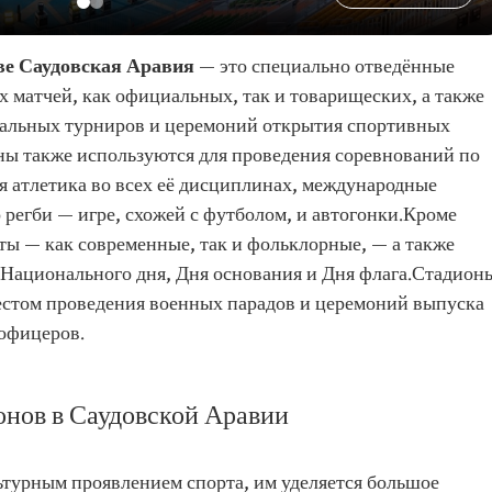
ве Саудовская Аравия
— это специально отведённые
 матчей, как официальных, так и товарищеских, а также
нальных турниров и церемоний открытия спортивных
ы также используются для проведения соревнований по
ая атлетика во всех её дисциплинах, международные
о регби — игре, схожей с футболом, и автогонки.Кроме
рты — как современные, так и фольклорные, — а также
Национального дня, Дня основания и Дня флага.Стадион
естом проведения военных парадов и церемоний выпуска
 офицеров.
онов в Саудовской Аравии
турным проявлением спорта, им уделяется большое