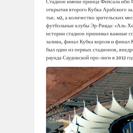
Стадион имени принца Фейсала ибн 
открытия второго Кубка Арабского зал
тыс. м2, а количество зрительских ме
футбольные клубы Эр-Рияда: «Аль-Хи
истории стадион принимал важные сп
залива, финал Кубка короля и финал
был один из первых стадионов, внедр
раунда Саудовской про-лиги в 2012 го