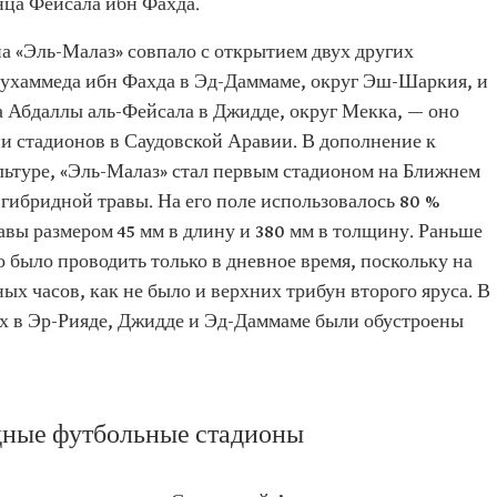
ца Фейсала ибн Фахда.
на «Эль-Малаз» совпало с открытием двух других
Мухаммеда ибн Фахда в Эд-Даммаме, округ Эш-Шаркия, и
 Абдаллы аль-Фейсала в Джидде, округ Мекка, — оно
и стадионов в Саудовской Аравии. В дополнение к
льтуре, «Эль-Малаз» стал первым стадионом на Ближнем
 гибридной травы. На его поле использовалось 80 %
авы размером 45 мм в длину и 380 мм в толщину. Раньше
 было проводить только в дневное время, поскольку на
ых часов, как не было и верхних трибун второго яруса. В
нах в Эр-Рияде, Джидде и Эд-Даммаме были обустроены
дные футбольные стадионы