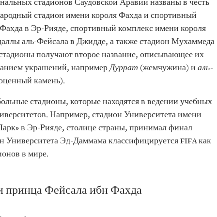
нальных стадионов Саудовской Аравии названы в честь
народный стадион имени короля Фахда и спортивный
Фахда в Эр-Рияде, спортивный комплекс имени короля
аллы аль-Фейсала в Джидде, а также стадион Мухаммеда
стадионы получают второе название, описывающее их
ованием украшений, например
Дуррат
(жемчужина) и
аль-
оценный камень).
больные стадионы, которые находятся в ведении учебных
ниверситетов. Например, стадион Университета имени
Парк» в Эр-Рияде, столице страны, принимал финал
он Университета Эд-Даммама классифицируется FIFA как
онов в мире.
 принца Фейсала ибн Фахда