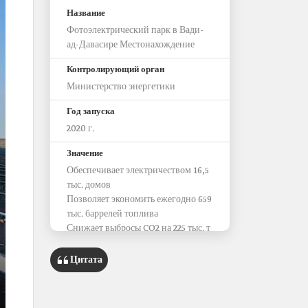
Название
Фотоэлектрический парк в Вади-
ад-Давасире Местонахождение
Контролирующий орган
Министерство энергетики
Год запуска
2020 г.
Значение
Обеспечивает электричеством 16,5
тыс. домов
Позволяет экономить ежегодно 659
тыс. баррелей топлива
Снижает выбросы CO2 на 225 тыс. т
в год
Цитата
Вклад в национальную экономику
Проект Фотоэлектрического парка
в Вади-ад-Давасире соответствует