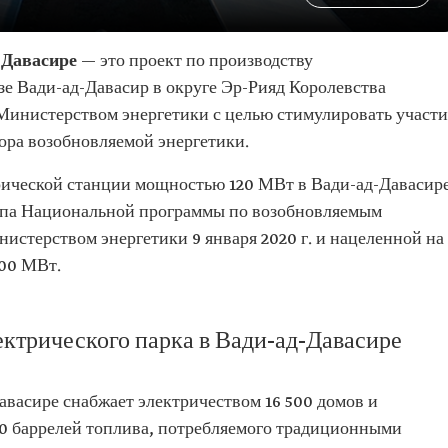
-Давасире
— это проект по производству
зе Вади-ад-Давасир в округе Эр-Рияд Королевства
Министерством энергетики с целью стимулировать участи
ора возобновляемой энергетики.
рической станции мощностью 120 МВт в Вади-ад-Давасир
тапа Национальной программы по возобновляемым
истерством энергетики 9 января 2020 г. и нацеленной на
00 МВт.
ктрического парка в Вади-ад-Давасире
авасире снабжает электричеством 16 500 домов и
00 баррелей топлива, потребляемого традиционными