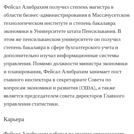
штата Пенсильвания)
Фейсал Алибрахим получил степень магистра в
степень бакалавра в сфере бухгалтерского учета
области бизнес-администрирования в Массачусетском
(Университет штата Пенсильвания)
дополнительная специальность —
технологическом институте и степень бакалавра
информационные системы управления
экономики в Университете штата Пенсильвания. В
(Университет штата Пенсильвания)
степень магистра в области бизнес-
этом же пенсильванском университете он получил
администрирования (Массачусетский
степень бакалавра в сфере бухгалтерского учета и
технологический институт)
дополнительно изучал информационные системы
управления. Помимо должности министра экономики
и планирования, Фейсал Алибрахим занимает пост
главного инспектора в секретариате Совета по
вопросам экономики и развития (CEDA), а также
является председателем совета директоров Главного
управления статистики.
Карьера