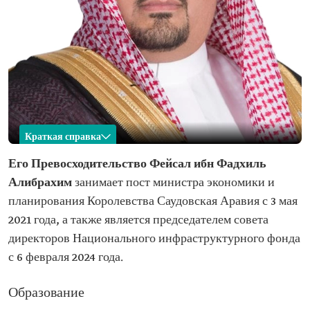
Краткая справка
Фейсал Алибрахим
Его Превосходительство Фейсал ибн Фадхиль
Алибрахим
занимает пост министра экономики и
Имя
Фейсал ибн Фадхиль Алибрахим
планирования Королевства Саудовская Аравия с 3 мая
Текущая
министр экономики и планирования
2021 года, а также является председателем совета
должность
Королевства Саудовская Аравия
директоров Национального инфраструктурного фонда
Дата назначения
3 мая 2021 г.
с 6 февраля 2024 года.
Дополнительная
председатель совета директоров Национального
должность
инфраструктурного фонда (с 6 февраля 2024 г.)
Образование
Образование
степень бакалавра экономики (Университет