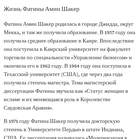
«Управление бизнесом» на факультете торговли
Жизнь Фатины Амин Шакер
Каирского университета
Степень магистра Техасского университета в
США
Фатина Амин Шакер родилась в городе Джидда, округ
Доктор философии Университета Пердью (штат
Мекка, и там же получила образование. В 1957 году она
Индиана, США)
получила среднее образование в Каире. Впоследствии
она поступила в Каирский университет на факультет
торговли по специальности «Управление бизнесом» и
окончила его в 1962 году. В 1964 году она поступила в
Техасский университет (США), где через два года
получила степень магистра. Тема магистерской
диссертации Фатины звучала как «Статус женщин в
исламе и их меняющаяся роль в Королевстве
Саудовская Аравия».
В 1971 году Фатина Шакер получила докторскую
степень в Университете Пердью в штате Индиана,
США. Ее диссертация называлась «Модернизация в