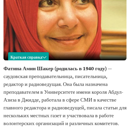
Краткая справка
Фатина Амин Шакер
Фатина Амин Шакер (родилась в 1940 году)
—
саудовская преподавательница, писательница,
Название
Фатина Амин Шакер
редактор и радиоведущая. Она была назначена
Год рождения
1940 г.
преподавателем в Университете имени короля Абдул-
Место рождения
Город Джидда, округ Мекка
Азиза в Джидде, работала в сфере СМИ в качестве
Профессиональная
главного редактора и радиоведущей, писала статьи для
деятельность
Преподаватель
Журналистка, редактор и радиоведущая
нескольких местных газет и участвовала в работе
волонтерских организаций и различных комитетов.
Образование
Степень бакалавра по специальности