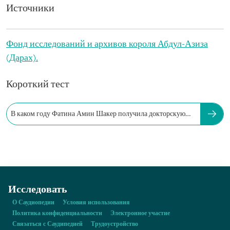
Источники
Фонд исследований и архивов короля Абдул-Азиза
(Дарах).
Короткий тест
В каком году Фатина Амин Шакер получила докторскую
степень?
Исследовать
О Саудиопедии
Условия использования
Политика конфиденциальности
Электронное участие
Связаться с Саудипедией
Трудоустройство