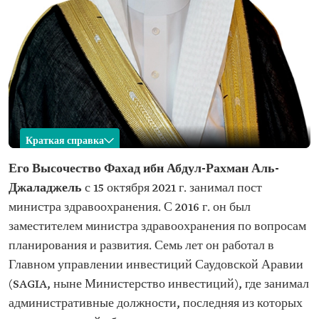
Краткая справка
Фахад Аль-Джаладжель.
Его Высочество
Фахад ибн Абдул-Рахман Аль-
Джаладжель
с 15 октября 2021 г. занимал пост
Имя
Фахад Аль-Джаладжель Текущая должность
министра здравоохранения. С 2016 г. он был
Министр
2021 г.
заместителем министра здравоохранения по вопросам
здравоохранения
Год назначения
планирования и развития. Семь лет он работал в
на должность
Главном управлении инвестиций Саудовской Аравии
Прошлые
(SAGIA, ныне Министерство инвестиций), где занимал
должности
Заместитель министра здравоохранения по
вопросам планирования и развития Помощник
административные должности, последняя из которых
министра торговли по вопросам защиты прав