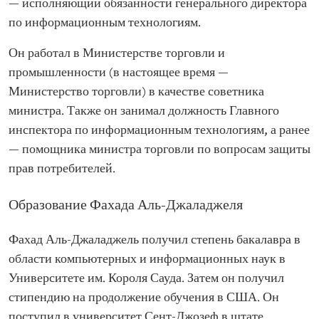
— исполняющий обязанности генерального директора
потребителей
по информационным технологиям.
Советник министра торговли и
промышленности, а затем — Генеральный
советник по вопросам информационных
Он работал в Министерстве торговли и
технологий в том же министерстве (ныне
промышленности (в настоящее время —
Министерство торговли)
Министерство торговли) в качестве советника
Образование
министра. Также он занимал должность Главного
Степень бакалавра компьютерных и
информационных наук в Университете им.
инспектора по информационным технологиям, а ранее
Короля Сауда Степень магистра компьютерных
— помощника министра торговли по вопросам защиты
и информационных наук в Университете Сент-
Джозеф
прав потребителей.
Образование Фахада Аль-Джаладжеля
Фахад Аль-Джаладжель получил степень бакалавра в
области компьютерных и информационных наук в
Университете им. Короля Сауда. Затем он получил
стипендию на продолжение обучения в США. Он
поступил в университет Сент-Джозеф в штате