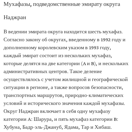
Мухафазы, подведомственные эмирату округа
Наджран
В ведении эмирата округа находится шесть мухафаз.
Согласно закону об округах, введенному в 1992 году и
дополненному королевским указом в 1993 году,
каждый эмират состоит из нескольких мухафаз,
которые делятся на две категории (A и B), и нескольких
административных центров. Такое деление
осуществлялось с учетом жилищной и географической
ситуации в регионе, а также вопросов безопасности,
транспортных маршрутов, природно-климатических
условий и исторического значения каждой мухафазы.
Округ Наджран включает в себя одну мухафазу
категории A: Шарура, и пять мухафаз категории B:
Хубуна, Бадр-эль-Джануб, Ядама, Тар и Хибаш.