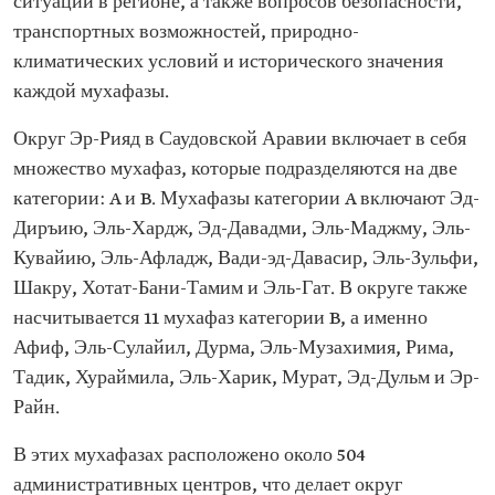
ситуации в регионе, а также вопросов безопасности,
транспортных возможностей, природно-
климатических условий и исторического значения
каждой мухафазы.
Округ Эр-Рияд в Саудовской Аравии включает в себя
множество мухафаз, которые подразделяются на две
категории: A и B. Мухафазы категории A включают Эд-
Диръию, Эль-Хардж, Эд-Давадми, Эль-Маджму, Эль-
Кувайию, Эль-Афладж, Вади-эд-Давасир, Эль-Зульфи,
Шакру, Хотат-Бани-Тамим и Эль-Гат. В округе также
насчитывается 11 мухафаз категории B, а именно
Афиф, Эль-Сулайил, Дурма, Эль-Музахимия, Рима,
Тадик, Хураймила, Эль-Харик, Мурат, Эд-Дульм и Эр-
Райн.
В этих мухафазах расположено около 504
административных центров, что делает округ