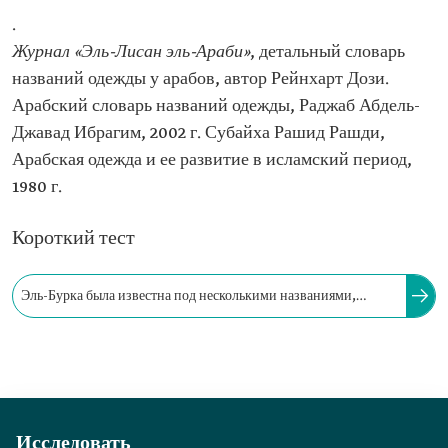
.
Журнал «Эль-Лисан эль-Араби»
, детальный словарь
названий одежды у арабов, автор Рейнхарт Дози.
Арабский словарь названий одежды, Раджаб Абдель-
Джавад Ибрагим, 2002 г. Субайха Рашид Рашди,
Арабская одежда и ее развитие в исламский период,
1980 г.
Короткий тест
Эль-Бурка была известна под несколькими названиями,
которые появились в массовой культуре, среди них Эль-Бурку
и Аль-Бурка.
Исследовать