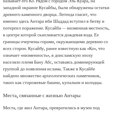
называет его
Ко
. Рядом с городом Эль-Куара, на
западной окраине Кусайбы, были обнаружены остатки
древнего каменного дворца. Легенда гласит, что
именно здесь Антара ибн Шаддад вступил в битву и
потерпел поражение. Кусайба — низменная местность,
в центре которой скапливается дождевая вода. Ее
границы очерчены горами, окружающими деревню со
всех сторон. Кусайбу, ранее известную как «Ко», что
означает «низменность», в доисламскую эпоху
населяло племя Бану Абс, оставаясь доминирующей
группой до появления ислама. Также в Кусайбе
найдено множество археологических памятников,
таких как сторожевые башни, купальни и колодцы.
Места, связанные с жизнью Антары
Места, где жил Антара, превратились в музеи под