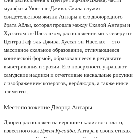
Она расположена в Центре Гаф-эль-Джива, части
мухафазы Уюн-эль-Джива. Скала служит
свидетельством жизни Антары и его двоюродного
брата Аблы, которая прошла между Скалой Антары и
Хуссатом эн-Насслахом, расположенными к северу от
Центра Гаф-эль-Джива. Хуссат эн-Насслах — это
массивное скальное образование, отличающееся
конической формой, образовавшееся в результате
выветривания и эрозии. Его поверхность украшают
самудские надписи и отчетливые наскальные рисунки
с изображением козерогов, верблюдов, а также иные
элементы.
Местоположение Дворца Антары
Дворец расположен на вершине скалистого плато,
известного как
Джал Кусайба.
Антара в своих стихах