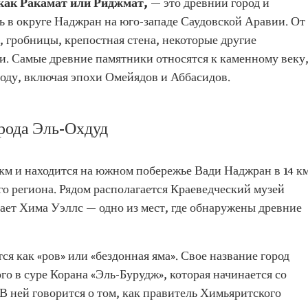
 как Ракамат или Риджмат,
— это древний город и
ь в округе Наджран на юго-западе Саудовской Аравии. От
 гробницы, крепостная стена, некоторые другие
и. Самые древние памятники относятся к каменному веку
иоду, включая эпохи Омейядов и Аббасидов.
рода Эль-Охдуд
км и находится на южном побережье Вади Наджран в 14 к
го региона. Рядом располагается Краеведческий музей
кает Хима Уэллс — одно из мест, где обнаружены древние
я как «ров» или «бездонная яма». Свое название город
го в суре Корана «Эль-Бурудж», которая начинается со
 В ней говорится о том, как правитель Химьяритского