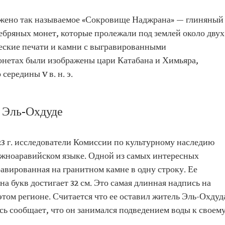
аружено так называемое «Сокровище Наджрана» — глиняный
ебряных монет, которые пролежали под землей около двух
ческие печати и камни с выгравированными
нетах были изображены цари Катабана и Химьяра,
 середины V в. н. э.
 Эль-Охдуде
23 г. исследователи Комиссии по культурному наследию
жноаравийском языке. Одной из самых интересных
равированная на гранитном камне в одну строку. Ее
ина букв достигает 32 см. Это самая длинная надпись на
том регионе. Считается что ее оставил житель Эль-Охдуд
ь сообщает, что он занимался подведением воды к своем