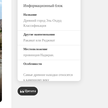
Информационный блок
Название
Древний город Эль-Охдуд
Классификация
Другие наименования
Ракамат или Риджмат
Местоположение
провинция Наджран.
Особенности
Самые древние находки относятся
к каменному веку
Находки меньшего возраста
относятся к исламскому периоду,
Цитата
включая эпоху Омейядов и
Аббасидов
Здесь были найдены останки