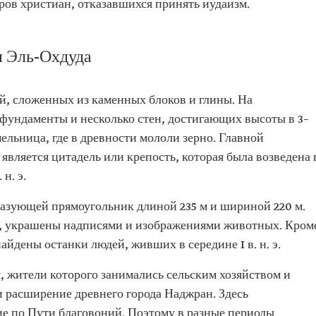
ров христиан, отказавшихся принять иудаизм.
и Эль-Охдуда
й, сложенных из каменных блоков и глины. На
фундаменты и несколько стен, достигающих высоты в 3–
мельница, где в древности мололи зерно. Главной
вляется цитадель или крепость, которая была возведена 
 н. э.
разующей прямоугольник длиной 235 м и шириной 220 м.
я, украшены надписями и изображениями животных. Кром
айдены останки людей, живших в середине I в. н. э.
 жители которого занимались сельским хозяйством и
и расширение древнего города Наджран. Здесь
е по Пути благовоний. Поэтому в разные периоды