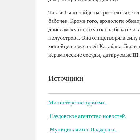
Также были найдены три золотых кол
бабочек. Кроме того, археологи обна
доисламскую эпоху голова быка счи
полуострова. Она олицетворяла силу 
минейцев и жителей Катабана. Были 
керамические сосуды, датируемые III в.
Источники
Министерство туризма.
Саудовское агентство новостей.
Муниципалитет Наджрана.