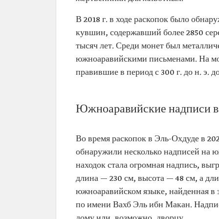
В 2018 г. в ходе раскопок было обн
кувшин, содержавший более 2850 сер
тысяч лет. Среди монет был металли
южноаравийскими письменами. На мо
правившие в период с 300 г. до н. э. до
Южноаравийские надписи в
Во время раскопок в Эль-Охдуде в 20
обнаружили несколько надписей на ю
находок стала огромная надпись, выг
длина — 230 см, высота — 48 см, а дл
южноаравийском языке, найденная в э
по имени Вахб Эль ибн Макан. Надпис
дому или, возможно, дворцу.