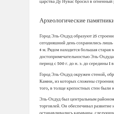
царства Ду Нувас бросил в огненный 
Археологические памятник
Город Эль-Охдуд образуют 25 строени
сегодняшний день сохранились лишь 
4 м. Рядом находится большая старая 
достопримечательностью Эль-Охдуда я
период с 500 г. до н. э. до середины I в.
Город Эль-Охдуд окружен стеной, об
Камни, из которых сложены строени
того, в толще крепостных стен были н
Эль-Охдуд был центральным районом,
торговлей. Он обеспечивал развитие 
останавливались караваны, следующи