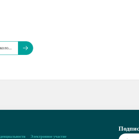
около…
Подпис
денциальности
Электронное участие