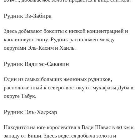
2014 г., добываемое золото продается в виде слитков.
Рудник Эз-Забира
Здесь добывают бокситы с низкой концентрацией и
каолиновую глину. Рудник расположен между
округами Эль-Касим и Хаиль.
Рудник Вади эс-Сававин
Один из самых больших железных рудников,
расположенный к северо-востоку от мухафазы Дуба в
округе Табук.
Рудник Эль-Хаджар
Находится на юге королевства в Вади Шавас в 60 км к
западу от Биши. Здесь ведется добыча золота и