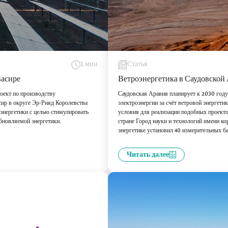
1 мин
Статья
васире
Ветроэнергетика в Саудовской
оект по производству
Саудовская Аравия планирует к 2030 год
сир в округе Эр-Рияд Королевства
электроэнергии за счёт ветровой энергети
энергетики с целью стимулировать
условия для реализации подобных проекто
обновляемой энергетики.
стране Город науки и технологий имени к
энергетике установил 40 измерительных 
проводится в ряде городов, включая Эр-
эль-Батин, Эль-Ваджх и Турайф. Эти ини
Читать далее
«Видение Саудовской Аравии 2030» и вход
источников до 2040 года.