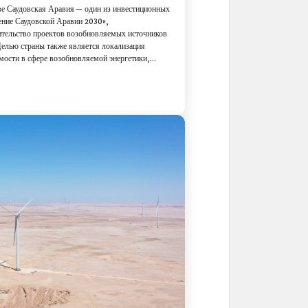
ве Саудовская Аравия — один из инвестиционных
ение Саудовской Аравии 2030»,
ительство проектов возобновляемых источников
елью страны также является локализация
имости в сфере возобновляемой энергетики,
зработка, производство и т. д.