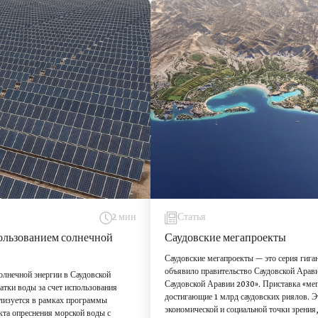
2 мин
Статья
ользованием солнечной
Саудовские мегапроекты
Саудовские мегапроекты — это серия гиган
объявило правительство Саудовской Арав
олнечной энергии в Саудовской
Саудовской Аравии 2030». Приставка «мег
тки воды за счет использования
достигающие 1 млрд саудовских риялов. 
ализуется в рамках программы
экономической и социальной точки зрения, 
кта опреснения морской воды с