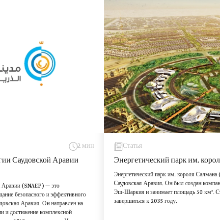
2 мин
Статья
гии Саудовской Аравии
Энергетический парк им. коро
Энергетический парк им. короля Салман
Саудовская Аравия. Он был создан компан
й Аравии (SNAEP) — это
Эш-Шаркия и занимает площадь 50 км². Ст
здание безопасного и эффективного
завершиться к 2035 году.
удовская Аравия. Он направлен на
ии и достижение комплексной