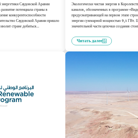
 энергетики Саудовской Аравии
Экологически чистая энергия в Королевст
 развитие потенциала страны в
каналов, обозначенных в программе «Вид
шение конкурентоспособности
предусматривающей на первом этапе стро
вительство Саудовской Аравии пришло
энергии суммарной мощностью 9,5 ГВт. Ц
зволит стране добиться
значительной части цепочки создания сто
срочной перспективе.
включая такие этапы, как исследование, ра
Читать далее