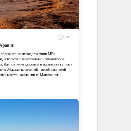
2 мин
 Аравии
у обеспечить производство 9000 МВт
ки, используя благоприятные климатические
в. Для изучения движения и активности ветров в
ороля Абдаллы по атомной и возобновляемой
башен высотой около 100 м. Мониторинг
Рияд, Шарура, Эль-Джауф, Джидда, Янбу, Хафр-
циативы соответствуют целям программы
ят в стратегию развития энергетических