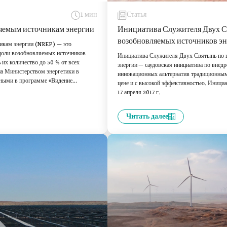
1 мин
Статья
яемым источникам энергии
Инициатива Служителя Двух С
возобновляемых источников э
икам энергии (NREP) — это
 доли возобновляемых источников
Инициатива Служителя Двух Святынь по 
 их количество до 50 % от всех
энергии — саудовская инициатива по внед
а Министерством энергетики в
инновационных альтернатив традиционным
нными в программе «Видение
цене и с высокой эффективностью. Иници
17 апреля 2017 г.
Читать далее