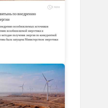
1 мин
вятынь по внедрению
нергии
внедрению возобновляемых источников
рению возобновляемой энергетики и
 методам получения энергии по конкурентной
атива была запущена Министерством энергетики