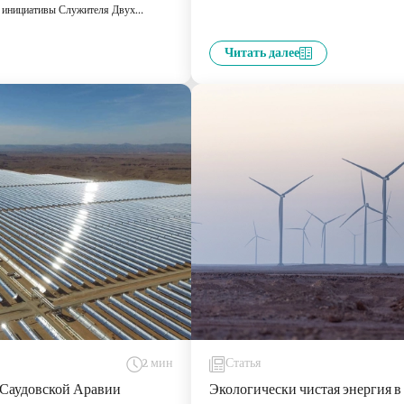
местном, так и на международном уровне.
х инициативы Служителя Двух
реснения воды. О запуске проекта
нц и премьер-министр Мухаммед ибн
Читать далее
2 мин
Статья
 Саудовской Аравии
Экологически чистая энергия 