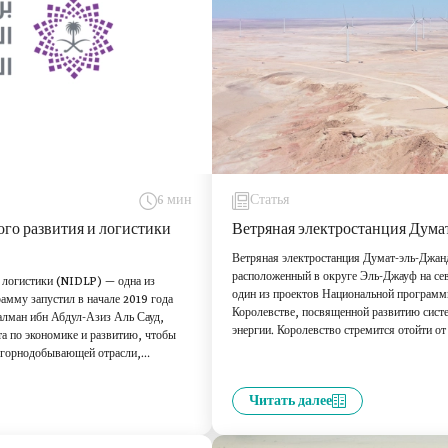
6 мин
Статья
о развития и логистики
Ветряная электростанция Дума
Ветряная электростанция Думат-эль-Джан
расположенный в округе Эль-Джауф на сев
 логистики (NIDLP) — одна из
один из проектов Национальной программ
амму запустил в начале 2019 года
Королевстве, посвященной развитию сист
лман ибн Абдул-Азиз Аль Сауд,
энергии. Королевство стремится отойти о
та по экономике и развитию, чтобы
проблему растущего местного энергопотре
, горнодобывающей отрасли,
втрое к 2030 году.
нтеграции для создания добавленной
го экономического эффекта, а также
Читать далее
ограмма уделяет особое внимание
тая промышленная революция, считая
нию целей и желаемого эффекта в