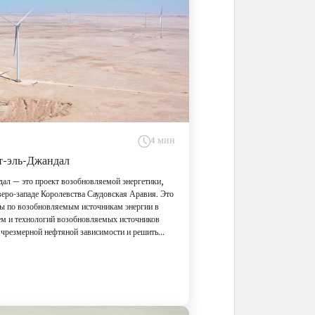
4 мин
т-эль-Джандал
дал — это проект возобновляемой энергетики,
еро-западе Королевства Саудовская Аравия. Это
ы по возобновляемым источникам энергии в
ем и технологий возобновляемых источников
т чрезмерной нефтяной зависимости и решить
бления, которое, по прогнозам, увеличится