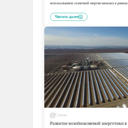
использованием солнечной энергии началась в рамка
Святынь по использованию солнечной энергии для оп
объявил Его Королевское Высочество наследный при
Читать далее
Салман ибн Абдул-Азиз в 2018 году.
Статья
Развитие возобновляемой энергетики в