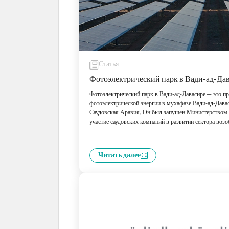
Статья
Фотоэлектрический парк в Вади-ад-Да
Фотоэлектрический парк в Вади-ад-Давасире — это пр
фотоэлектрической энергии в мухафазе Вади-ад-Дава
Саудовская Аравия. Он был запущен Министерством 
участие саудовских компаний в развитии сектора воз
Читать далее