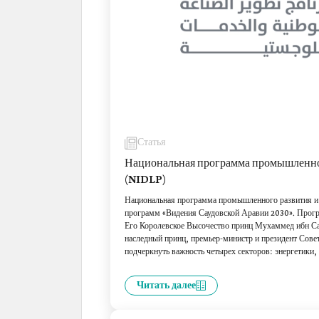
Статья
Национальная программа промышленног
(NIDLP)
Национальная программа промышленного развития и
программ «Видения Саудовской Аравии 2030». Прогр
Его Королевское Высочество принц Мухаммед ибн Са
наследный принц, премьер-министр и президент Сове
подчеркнуть важность четырех секторов: энергетики
промышленности и логистических услуг, а также их и
стоимости, диверсификации и получения максимально
Читать далее
создания привлекательной инвестиционной среды. Пр
таким направлениям, как местные ресурсы и четвер
их ключевыми факторами, способствующими достиже