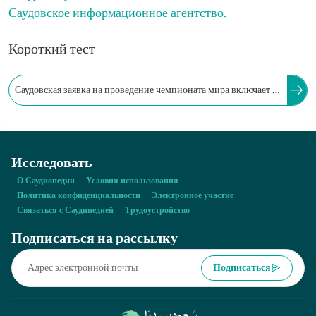
Саудовское информационное агентство.
Короткий тест
Саудовская заявка на проведение чемпионата мира включает в
себя интегрированную стратегию передвижения,
охватывающую воздушные, морские и наземные перевозки, а
Исследовать
также железнодорожную сеть.
О Саудиопедии
Условия использования
Политика конфиденциальности
Электронное участие
Связаться с Саудипедией
Трудоустройство
Подписаться на рассылку
Подписаться