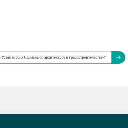
«Устав короля Салмана об архитектуре и градостроительстве»?