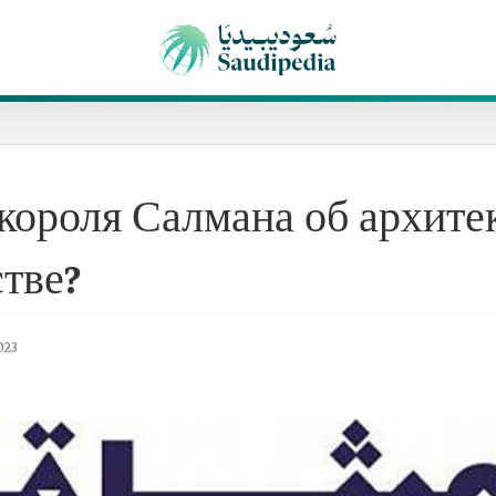
 короля Салмана об архите
тве?
023