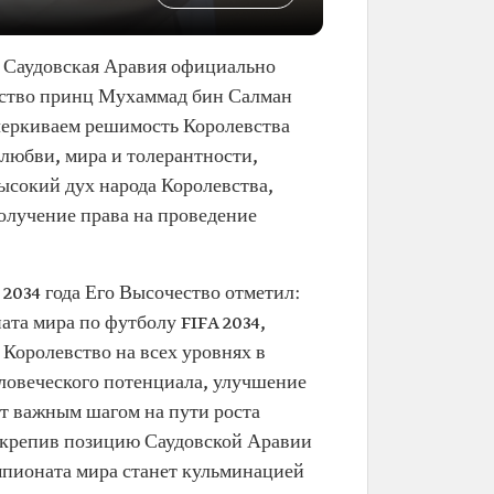
о Саудовская Аравия официально
чество принц Мухаммад бин Салман
дчеркиваем решимость Королевства
 любви, мира и толерантности,
ысокий дух народа Королевства,
олучение права на проведение
2034 года Его Высочество отметил:
та мира по футболу FIFA 2034,
Королевство на всех уровнях в
еловеческого потенциала, улучшение
ет важным шагом на пути роста
 укрепив позицию Саудовской Аравии
мпионата мира станет кульминацией