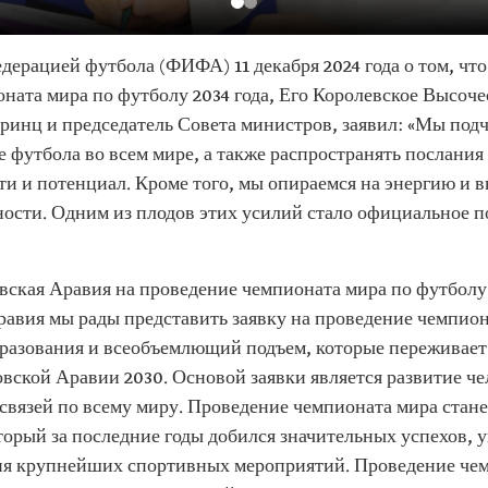
ерацией футбола (ФИФА) 11 декабря 2024 года о том, чт
оната мира по футболу 2034 года, Его Королевское Высо
принц и председатель Совета министров, заявил: «Мы по
е футбола во всем мире, а также распространять послания
и и потенциал. Кроме того, мы опираемся на энергию и в
ности. Одним из плодов этих усилий стало официальное п
вская Аравия на проведение чемпионата мира по футболу 
авия мы рады представить заявку на проведение чемпиона
бразования и всеобъемлющий подъем, которые переживает 
вской Аравии 2030. Основой заявки является развитие ч
связей по всему миру. Проведение чемпионата мира стан
оторый за последние годы добился значительных успехов,
ния крупнейших спортивных мероприятий. Проведение че