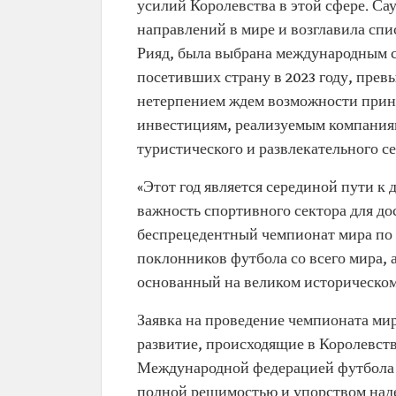
усилий Королевства в этой сфере. Са
направлений в мире и возглавила спи
Рияд, была выбрана международным 
посетивших страну в 2023 году, прев
нетерпением ждем возможности приня
инвестициям, реализуемым компаниям
туристического и развлекательного с
«Этот год является серединой пути 
важность спортивного сектора для д
беспрецедентный чемпионат мира по 
поклонников футбола со всего мира,
основанный на великом историческом
Заявка на проведение чемпионата мир
развитие, происходящие в Королевств
Международной федерацией футбола (
полной решимостью и упорством наде