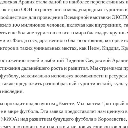
удовская Аравия стала одной из наиболее перспективных
сок стран ООН по росту числа международных туристов в 
сообществом для проведения Всемирной выставки ЭКСПО-
ысило 100 миллионов человек, включая как внутренних, т
ть еще больше туристов со всего мира благодаря крупн
и из Фонда государственного благосостояния, которые н
екторов в таких уникальных местах, как Неом, Киддия, Кр
к достижению целей и амбиций Видения Саудовской Аравии
остижения дальнейшего роста и развития. Мы стремимся 
футболу, максимально используя возможности и ресурсы д
 а также предложить разнообразный туристический, культ
 наследии.
а проходит под лозунгом „Вместе. Мы растем.“, который 
е в мире футбола. Эта заявка предоставляет нам ценную 
ФИФА) над развитием будущего футбола в Королевстве, 
емся вдохновить мир на открытие новых горизонтов для 